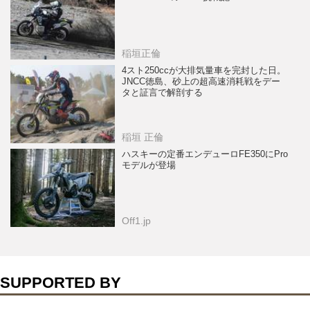
稲垣正倫
4スト250ccが大排気量車を完封した日。
JNCC徳島、砂上の超高速消耗戦をデー
タと証言で解剖する
稲垣 正倫
ハスキーの定番エンデューロFE350にPro
モデルが登場
Off1.jp
SUPPORTED BY