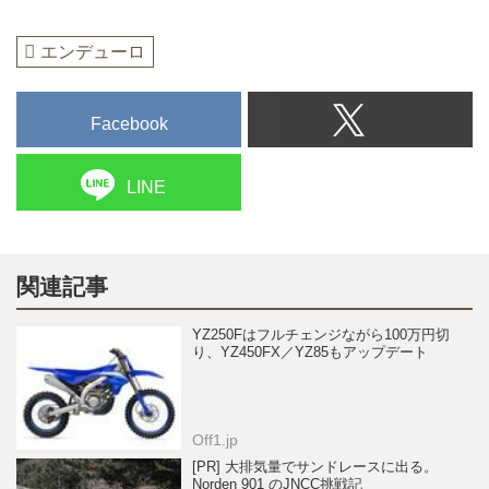
エンデューロ
Facebook
LINE
関連記事
YZ250Fはフルチェンジながら100万円切
り、YZ450FX／YZ85もアップデート
Off1.jp
[PR] 大排気量でサンドレースに出る。
Norden 901 のJNCC挑戦記