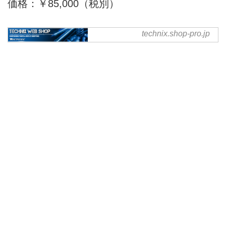
価格：￥85,000（税別）
technix.shop-pro.jp
TGRレーシングホイール スー
パーモタード - technix web
shop