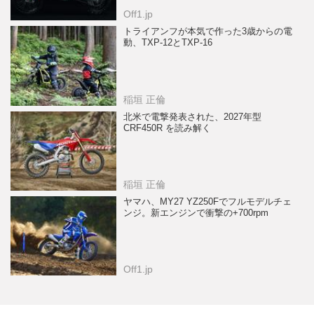
Off1.jp
トライアンフが本気で作った3歳からの電
動、TXP-12とTXP-16
稲垣 正倫
北米で電撃発表された、2027年型
CRF450R を読み解く
稲垣 正倫
ヤマハ、MY27 YZ250Fでフルモデルチェ
ンジ。新エンジンで衝撃の+700rpm
Off1.jp