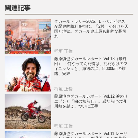
関連記事
ダカール・ラリー2026、L・ベナビデス
が歴史的勝利を掴む。「2秒」が分けた天
国と地獄。ダカール史上最も劇的な幕切
れ
稲垣 正倫
藤原慎也ダカールレポート Vol.13（最終
回） 「何やってんだ俺は」泥だらけのフ
ィニッシュと、海辺の涙。8,000kmの旅
路、完結
稲垣 正倫
藤原慎也ダカールレポート Vol.12 涙のリ
エゾンと「虫の知らせ」。岩だらけの河
川敷を越え、ついに王手
稲垣 正倫
藤原慎也ダカールレポート Vol.11 レーサ