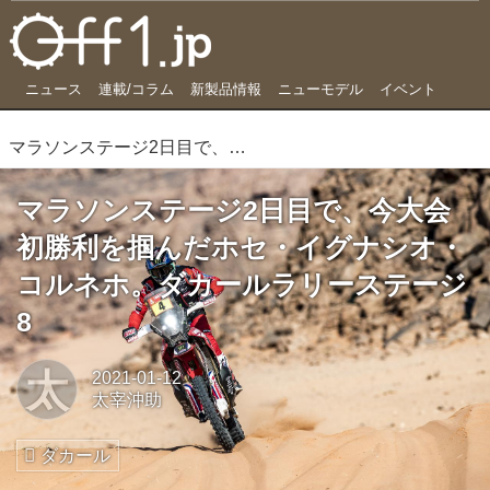
ニュース
連載/コラム
新製品情報
ニューモデル
イベント
マラソンステージ2日目で、今大会初勝利を掴んだホセ・イグナシオ・コルネホ。ダカールラリーステージ8
マラソンステージ2日目で、今大会
初勝利を掴んだホセ・イグナシオ・
コルネホ。ダカールラリーステージ
8
太
2021-01-12
太宰沖助
ダカール