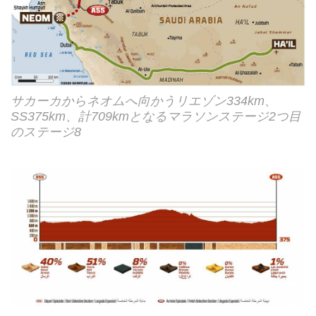
サカーカからネオムへ向かうリエゾン334km、
SS375km、計709kmとなるマラソンステージ2つ目
のステージ8