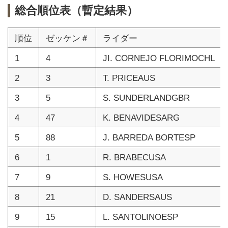
総合順位表（暫定結果）
順位
ゼッケン＃
ライダー
1
4
JI. CORNEJO FLORIMOCHL
2
3
T. PRICEAUS
3
5
S. SUNDERLANDGBR
4
47
K. BENAVIDESARG
5
88
J. BARREDA BORTESP
6
1
R. BRABECUSA
7
9
S. HOWESUSA
8
21
D. SANDERSAUS
9
15
L. SANTOLINOESP