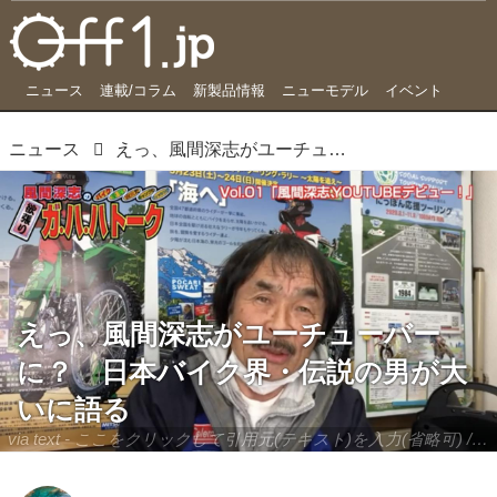
ニュース
連載/コラム
新製品情報
ニューモデル
イベント
ニュース
えっ、風間深志がユーチューバーに？ 日本バイク界・伝説の男が大いに語る
えっ、風間深志がユーチューバー
に？ 日本バイク界・伝説の男が大
いに語る
via text - ここをクリックして引用元(テキスト)を入力(省略可) / site.to.link.com - ここをクリックして引用元を入力(省略可)