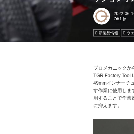
2022-06-1
Off1.jp
新製品情報
ウ
プロメカニックから
TGR Factory
49mmインナー
す作業に使用しま
用することで作業
に抑えます。