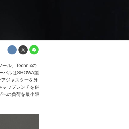
、Technixの
リムーバルはSHOWA製
ンアジャスターを外
キャップレンチを併
プへの負荷を最小限