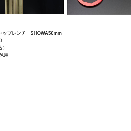
ップレンチ SHOWA50mm
0
税込）
WA用