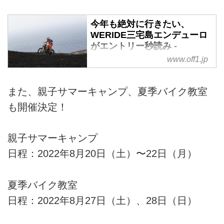
今年も絶対に行きたい、
WERIDE三宅島エンデューロ
がエントリー秒読み -
Off1.jp（オフワン・ドット・
www.off1.jp
ジェイピー）
三宅島復興を掲げ、東京都のバッ
また、親子サマーキャンプ、夏季バイク教室
クアップを得て毎年11月に開催さ
も開催決定！
れているWERIDE三宅島エンデュ
ーロ。3年前は豪雨に見舞われ過
酷なレースとなったが、ここ2年
親子サマーキャンプ
は好天が続き、まるで日本じゃな
日程：2022年8月20日（土）〜22日（月）
いような最高の景色の中でオフロ
ードバイクを楽しむことができて
います。
夏季バイク教室
日程：2022年8月27日（土）、28日（日）