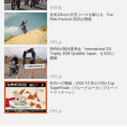
伊井覚
全長12kmの天空コースを駆ける、Fun
Ride Festival 2025が開催
Off1.jp
BMWが国内選考会「International GS
Trophy 2026 Qualifier Japan」を10月に
開催
Off1.jp
8/15〜17開催：2025 YZ BLU CRU Cup
SuperFinale（ブルークルーカップスーパ
ーフィナーレ）
Off1.jp