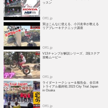
ッスン
Off1.jp
実はこんなに使える、小川友幸が教える
リアブレーキテクニック講座
Off1.jp
V13チャンプが解説シリーズ、2段ステア
攻略ムービー
Off1.jp
ライダートークショー＆報告会、全日本
トライアル最終戦 2023 City Trial Japan
in Osaka
Off1.jp