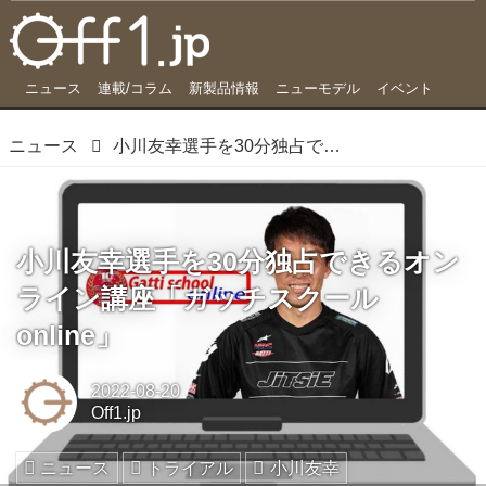
ニュース
連載/コラム
新製品情報
ニューモデル
イベント
ニュース
小川友幸選手を30分独占できるオンライン講座「ガッチスクール online」
小川友幸選手を30分独占できるオン
ライン講座「ガッチスクール
online」
2022-08-20
Off1.jp
ニュース
トライアル
小川友幸