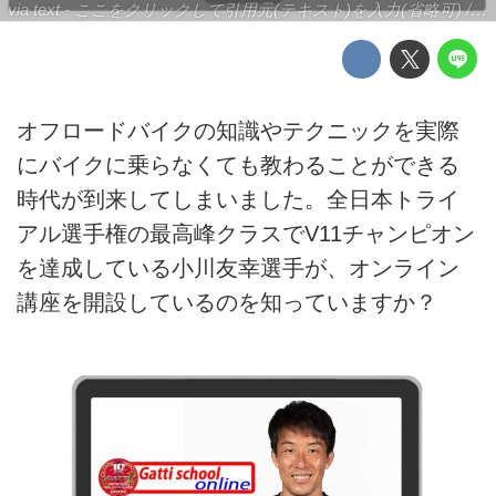
via text - ここをクリックして引用元(テキスト)を入力(省略可) / site.to.link.com - ここをクリックして引用元を入力(省略可)
オフロードバイクの知識やテクニックを実際
にバイクに乗らなくても教わることができる
時代が到来してしまいました。全日本トライ
アル選手権の最高峰クラスでV11チャンピオン
を達成している小川友幸選手が、オンライン
講座を開設しているのを知っていますか？