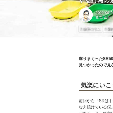
する行為の
2022-09-0
稲垣 正倫
連載/コラム
蘇
腐りまくったSR
見つかったので見
気楽にいこ
前回から「SRは
なえ続けている僕。