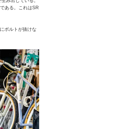
を生み出している。
クである。これはSR
かにボルトが抜けな