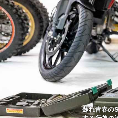
蘇れ青春のS