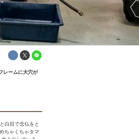
フレームに大穴が
」と白目で念仏をと
はめちゃくちゃタマ