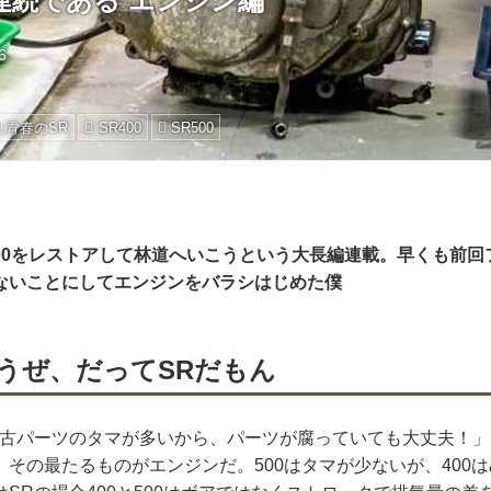
連続である エンジン編
6
れ青春のSR
SR400
SR500
500をレストアして林道へいこうという大長編連載。早くも前回
ないことにしてエンジンをバラシはじめた僕
うぜ、だってSRだもん
中古パーツのタマが多いから、パーツが腐っていても大丈夫！
その最たるものがエンジンだ。500はタマが少ないが、400