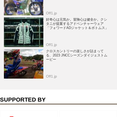
Off1.jp
好奇心は元気か。冒険心は健全か。クシ
タニが提案するアドベンチャーウェア
「フォワードADジャケット＆ボトムス」
Off1.jp
クロスカントリーの楽しさが詰まって
る、2023 JNCCシーズンダイジェストム
ービー
Off1.jp
SUPPORTED BY