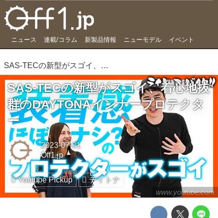
ニュース
連載/コラム
新製品情報
ニューモデル
イベント
SAS-TECの新型がスゴイ、着心地抜群のDAYTONAインナープロテクター
SAS-TECの新型がスゴイ、着心地抜
群のDAYTONAインナープロテクタ
ー
2023-07-01
Off1.jp
Youtube Pickup
デイトナ
www.youtube.com