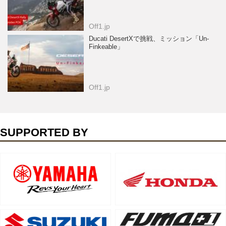
Off1.jp
Ducati DesertXで挑戦、ミッション「Un-
Finkeable」
Off1.jp
SUPPORTED BY