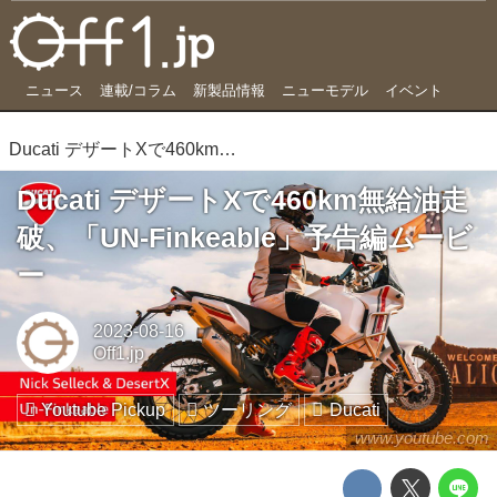
ニュース
連載/コラム
新製品情報
ニューモデル
イベント
Ducati デザートXで460km無給油走破、「UN-Finkeable」予告編ムービー
Ducati デザートXで460km無給油走
破、「UN-Finkeable」予告編ムービ
ー
2023-08-16
Off1.jp
Youtube Pickup
ツーリング
Ducati
www.youtube.com