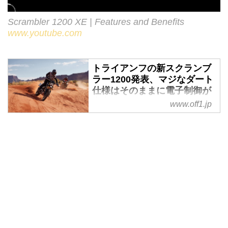
Scrambler 1200 XE | Features and Benefits
www.youtube.com
トライアンフの新スクランブ
ラー1200発表、マジなダート
仕様はそのままに電子制御が
充実 - Off1.jp（オフワン・ド
www.off1.jp
ット・ジェイピー）
フロント21インチ、45mm径の本
格的フロントサスペンション。コ
アなオフロードファンに「これな
らダートで走れる」と言わしめた
スクランブラー1200が、フルモ
デルチェンジされた
9
TRIUMPH
Scrambler1200 X MY2024