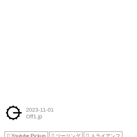
¥1,862,000〜
TRIUMPH
Scrambler1200 XE MY2024
¥2,088,000〜
8
オフロードを本気で走れる“スク
ランブラー”がさらに進化
1963年の名画『大脱走』でステ
ィーブ・マックイーンが鉄条網を
ジャンプして越えた...
2023-11-01
Off1.jp
Youtube Pickup
ツーリング
トライアンフ