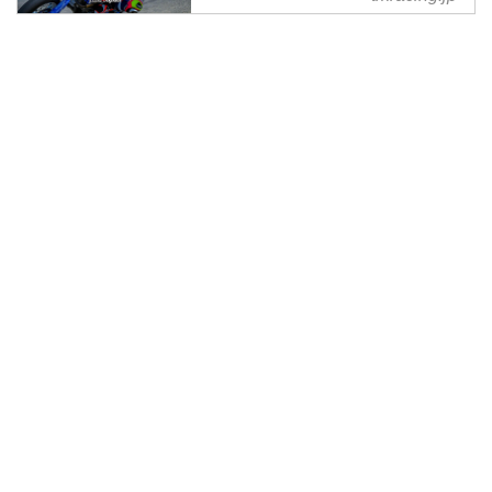
最高性能マシン『TM Racing』の
日本における独占輸入元として、
車体のみならず関連部品の輸入・
卸業を行なっています。お客様に
本気でバイクを楽しんでいただく
ため、私たちも情熱を燃やしなが
ら特別な体験をお届けします。