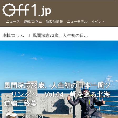
ニュース
連載/コラム
新製品情報
ニューモデル
イベント
連載/コラム
風間深志73歳、人生初の日本一周ツーリングへ Vol.04 岬を巡る北海道編、終幕
風間深志73歳、人生初の日本一周ツ
ーリングへ Vol.04 岬を巡る北海
道編、終幕
2023-12-21