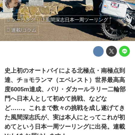
風間深志
ツーリング
風間深志日本一周ツーリング
連載/コラム
史上初のオートバイによる北極点・南極点到
達、チョモランマ（エベレスト）世界最高高
度6005m達成、パリ・ダカールラリー二輪部
門へ日本人として初めて挑戦、などな
ど……。これまで数々の挑戦を成し遂げてき
た風間深志氏が、実は本人にとってこれが初
めてという日本一周ツーリングに出発。連載