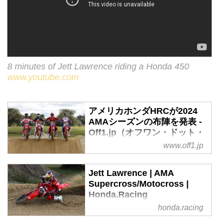
8 minutes of Jett Lawrence riding a Honda 450
www.youtube.com
アメリカホンダHRCが2024
AMAシーズンの布陣を発表 -
Off1.jp（オフワン・ドット・
ジェイピー）
www.off1.jp
アメリカホンダのTeam Honda
HRCが2024年のAMAスーパーク
Jett Lawrence | AMA
ロス選手権・プロモトクロス選手
Supercross/Motocross |
権への参戦体制を発表しました。
Honda.Racing
SX、MX共に450クラスには、
honda.racing
ジェット・ローレンス
2023年にルーキーながら全戦全