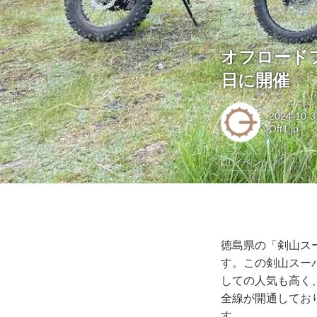
オフロード
日に開催
2024-10-3
Off1.jp
イベント
徳島県の「剣山ス
す。この剣山スーパ
しての人気も高く
全線が開通してお
す。