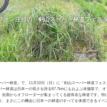
ファン注目の「剣山スーパー林道フェスタ」
1
ーパー林道」で、11月10日（日）に「剣山スーパー林道フェ
ー林道は日本一の長さを誇る87.7kmにもおよぶ未舗装で、
、全国からオフローダーが集まってくる超有名な林道です。特
り、まさにこの機会に日本一の林道のすべてを体感できるイベ