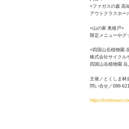
<ファガスの森 高
アウトクラスホー
<山の家 奥槍戸>
限定メニューやグ
<四国山岳植物園 
株式会社サイクル
四国山岳植物園 
主催／とくしま林
問い合せ／088-6
https://rindonavi.c