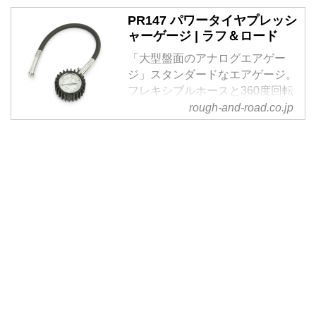
PR147 パワータイヤプレッシ
ャーゲージ | ラフ＆ロード
「大型盤面のアナログエアゲー
ジ」スタンダードなエアゲージ。
フレキシブルホースと360度回転
口金で、バイクの狭いバルブ周り
rough-and-road.co.jp
でもしっかり計測できます。エア
圧調整ボタン付き（減圧のみ）で
微調整可能、メーター...