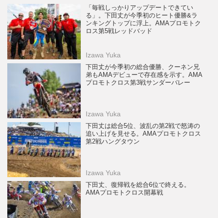
「毎戦しっかりアップデートできてい
る」。下田丈が今季初のヒート優勝&ラ
ンキングトップに浮上。AMAプロモトク
ロス第5戦レッドバッド
Izawa Yuka
下田丈が今季初の総合優勝、クーネン兄
弟もAMAデビューで存在感を示す。AMA
プロモトクロス第3戦サンダーバレー
Izawa Yuka
下田丈は総合5位、波乱の第2戦で怒涛の
追い上げを見せる。AMAプロモトクロス
第2戦ハングタウン
Izawa Yuka
下田丈、復帰戦を総合6位で終える。
AMAプロモトクロス開幕戦