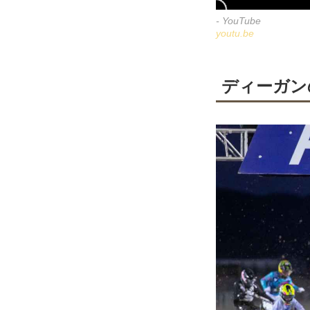
- YouTube
youtu.be
ディーガン