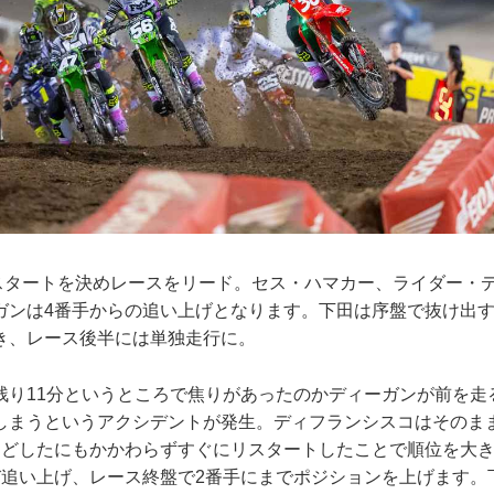
が好スタートを決めレースをリード。セス・ハマカー、ライダー・
ガンは4番手からの追い上げとなります。下田は序盤で抜け出す
き、レース後半には単独走行に。
残り11分というところで焦りがあったのかディーガンが前を走
しまうというアクシデントが発生。ディフランシスコはそのま
ほどしたにもかかわらずすぐにリスタートしたことで順位を大
び追い上げ、レース終盤で2番手にまでポジションを上げます。