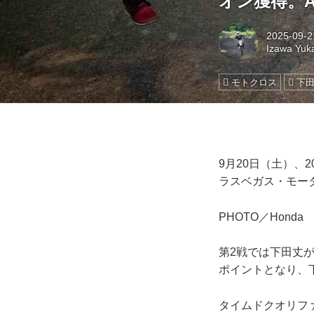
オン獲得。A
2025-09-2
Izawa Yuk
モトクロス
下
9月20日（土）、
ラスベガス・モー
PHOTO／Honda
第2戦では下田丈
ポイントとなり、
タイムドクオリファ