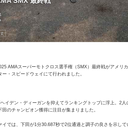
MA SMX 最終戦
1
a
田丈
2025 AMAスーパーモトクロス選手権（SMX）最終戦がアメ
ター・スピードウェイにて行われました。
がヘイデン・ディーガンを抑えてランキングトップに浮上。2人
下田のチャンピオン獲得に注目が集まりました。
イでは、下田が1分30.687秒で2位通過と調子の良さを示し