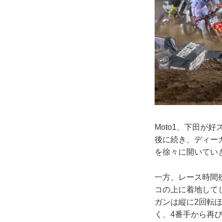
Moto1、下田
後に続き、ディー
を徐々に開いてい
一方、レース時間
コの上に着地して
ガンは縦に2回転
く、4番手から再