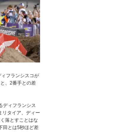
ディフランシスコが
と、2番手との差
るディフランシス
まリタイア、ディー
きく落とすことはな
下田とは5秒ほど差