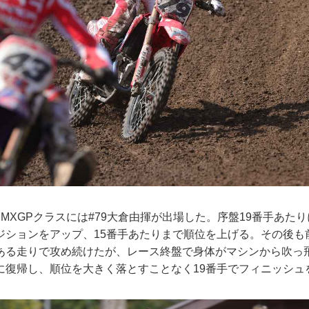
MXGPクラスには#79大倉由揮が出場した。序盤19番手あた
ジションをアップ、15番手あたりまで順位を上げる。その後も
ある走りで攻め続けたが、レース終盤で身体がマシンから吹っ
に復帰し、順位を大きく落とすことなく19番手でフィニッシュ