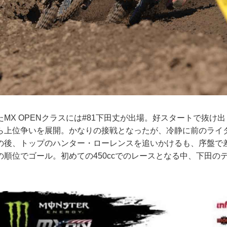
MX OPENクラスには#81下田丈が出場。好スタートで抜け
ら上位争いを展開。かなりの接戦となったが、冷静に前のライダ
の後、トップのハンター・ローレンスを追いかけるも、序盤で
の順位でゴール。初めての450ccでのレースとなる中、下田の