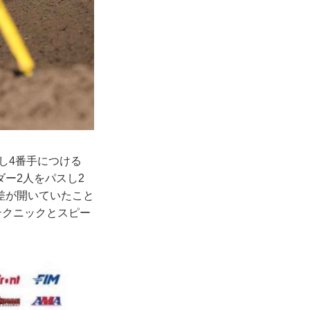
出し4番手につける
ー2人をパスし2
差が開いていたこと
テクニックとスピー