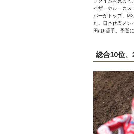
プタイムを見ると
イザーやルーカス
パーがトップ、M
た。日本代表メン
田は6番手。予選
総合10位、