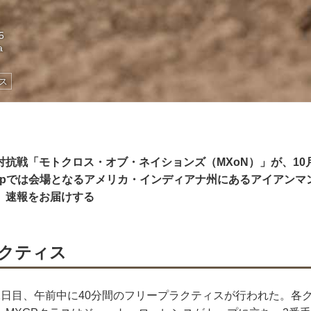
5
a
ス
抗戦「モトクロス・オブ・ネイションズ（MXoN）」が、10
1.jpでは会場となるアメリカ・インディアナ州にあるアイアン
、速報をお届けする
クティス
2日目、午前中に40分間のフリープラクティスが行われた。各