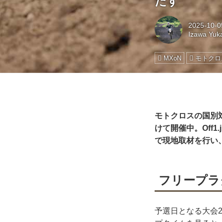
たす
2025-10-0
Izawa Yuk
MXoN
モトクロ
モトクロスの国別対
けて開催中。Off
で現地取材を行い
フリープラ
予選日となる大会