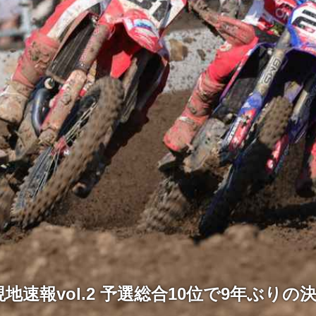
5現地速報vol.2 予選総合10位で9年ぶり