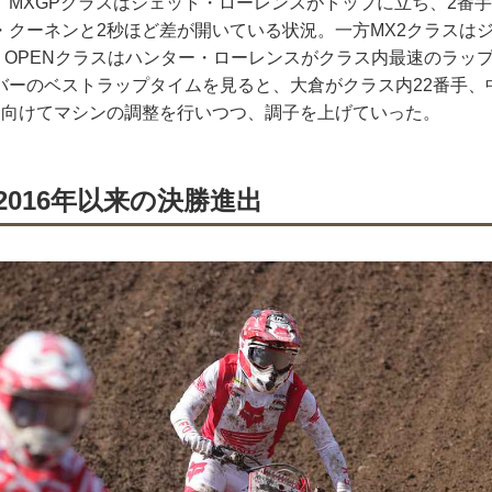
、MXGPクラスはジェット・ローレンスがトップに立ち、2番
・クーネンと2秒ほど差が開いている状況。一方MX2クラスは
X OPENクラスはハンター・ローレンスがクラス内最速のラッ
バーのベストラップタイムを見ると、大倉がクラス内22番手、
に向けてマシンの調整を行いつつ、調子を上げていった。
2016年以来の決勝進出