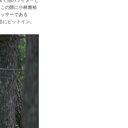
坂で他のライダーと
。この隙に小林雅裕
ロッサーである
補給にピットイン。