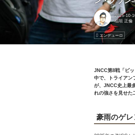
ン・グラン
2025-10-1
稲垣 正倫
エンデューロ
JNCC第8戦「
中で、トライアンフ
が、JNCC史上
れの強さを見せた
豪雨のゲレ