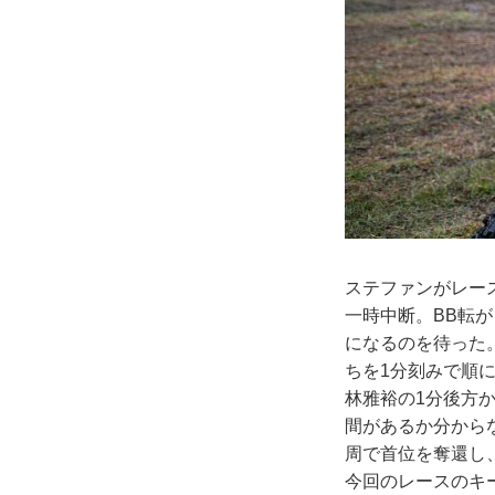
ステファンがレー
一時中断。BB転
になるのを待った
ちを1分刻みで順
林雅裕の1分後方
間があるか分から
周で首位を奪還し
今回のレースのキ