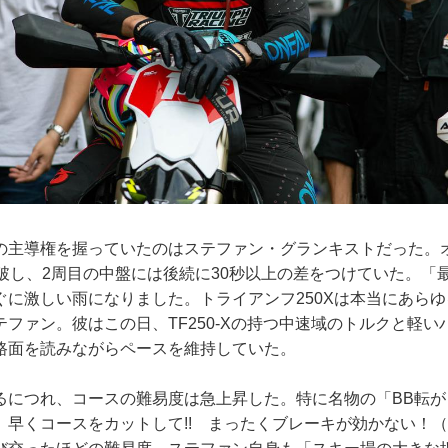
の主導権を握っていたのはステファン・グランキストだった。
走破し、2周目の中盤には後続に30秒以上の差をつけていた。「
ぐに激しい雨になりました。トライアンフ250Xは本当にあら
ファン。彼はこの日、TF250-Xの持つ中速域のトルクと軽
路面を読みながらペースを維持していた。
るにつれ、コースの難易度は急上昇した。特に名物の「BB転が
 早くコースをカットして!! まったくブレーキが効かない！（