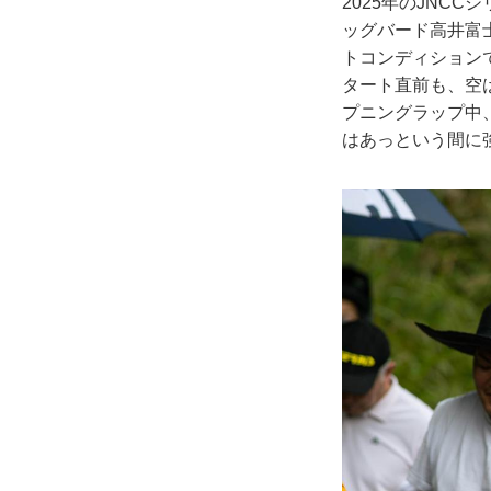
2025年のJNC
ッグバード高井富
トコンディション
タート直前も、空
プニングラップ中
はあっという間に