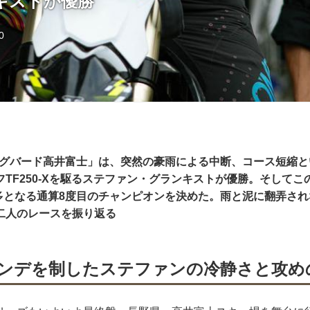
キストが優勝
0
ビッグバード高井富士」は、突然の豪雨による中断、コース短縮
TF250-Xを駆るステファン・グランキストが優勝。そしてこ
最多となる通算8度目のチャンピオンを決めた。雨と泥に翻弄さ
二人のレースを振り返る
ンデを制したステファンの冷静さと攻め