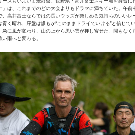
Cシリーズもいよいよ最終盤。長野県・高井富士スキー場を舞台に
士」は、これまでのどの大会よりもドラマに満ちていた。午前中の
で、高井富士ならではの長いウッズが楽しめる気持ちのいいレース
は青く晴れ、序盤は誰もが“このままドライでいける”と信じて
、急に風が変わり、山の上から黒い雲が押し寄せた。間もなく
強い雨へと変わる。