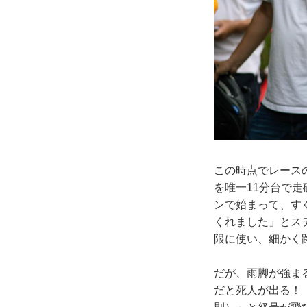
この時点でレース
を唯一11分台で
ンで始まって、す
くれました」とステ
限に使い、細かく
だが、雨脚が強ま
だと死人が出る！