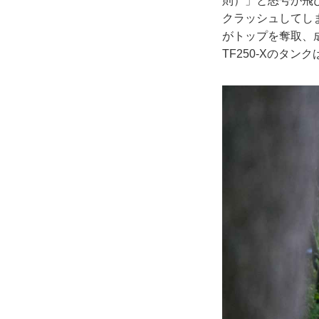
則）」と怒号が飛
クラッシュしてし
がトップを奪取、
TF250-Xのタ