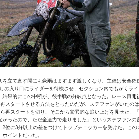
スを立て直す間にも豪雨はますます激しくなり、主催は安全確
がしの入り口にライダーを待機させ、セクション内でもがくライ
。結果的にこの中断が、後半戦の分岐点となった。レース再開
に再スタートさせる方法をとったのだが、ステファンがいたのは
から再スタートを切り、そこから驚異的な追い上げを見せた。
なかったので、ただ全速力で走りました」というステファンの
、2位に3分以上の差をつけてトップチェッカーを受けた。この
ーポイントだった。