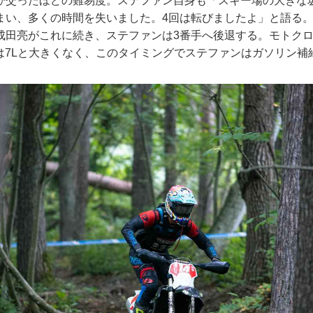
び交ったほどの難易度。ステファン自身も「スキー場の大きな
まい、多くの時間を失いました。4回は転びましたよ」と語る
成田亮がこれに続き、ステファンは3番手へ後退する。モトク
ンクは7Lと大きくなく、このタイミングでステファンはガソリン