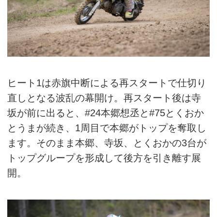
ヒート1は赤旗中断による再スタートで仕切り
直しとなる波乱の幕開け。再スタート後は寺
坂が前に出ると、#24本郷想丞と#75とくおか
とうまが続き、1周目で本郷がトップを奪取し
ます。そのまま本郷、寺坂、とくおかの3台が
トップグループを形成して後方を引き離す展
開。