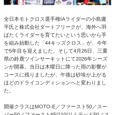
全日本モトクロス選手権IAライダーの小島庸
平氏と株式会社ダートフリークが、海外へ羽
ばたくライダーを育てたいという思いから手
を組み始動した「44キッズクロス」が、今年
で5年目を迎えました。そして4月26日、三重
県の鈴鹿ツインサーキットにて2026年シーズ
ンが開幕。当日は木曜日に降った雨の影響が
コースに残りましたが、午後は砂埃が上がる
ほどのドライコンディションへと変わりまし
た。
開催クラスはMOTO-E／ファースト50／スー
パー50／ファースト65/110/リミテッド50／ス