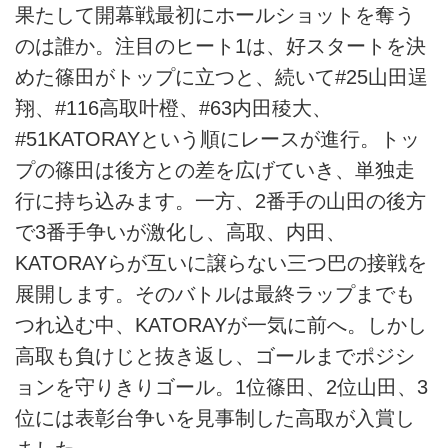
果たして開幕戦最初にホールショットを奪う
のは誰か。注目のヒート1は、好スタートを決
めた篠田がトップに立つと、続いて#25山田逞
翔、#116高取叶橙、#63内田稜大、
#51KATORAYという順にレースが進行。トッ
プの篠田は後方との差を広げていき、単独走
行に持ち込みます。一方、2番手の山田の後方
で3番手争いが激化し、高取、内田、
KATORAYらが互いに譲らない三つ巴の接戦を
展開します。そのバトルは最終ラップまでも
つれ込む中、KATORAYが一気に前へ。しかし
高取も負けじと抜き返し、ゴールまでポジシ
ョンを守りきりゴール。1位篠田、2位山田、3
位には表彰台争いを見事制した高取が入賞し