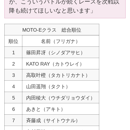
が、こういうバトルが続くレースを次戦以
降も続けてほしいなと思います」
MOTO-Eクラス 総合順位
順位
名前（フリガナ）
1
篠田昇冴（シノダアサヒ）
2
KATO RAY（カトウレイ）
3
高取叶橙（タカトリカナト）
4
山田遥翔（タクト）
5
内田稜大（ウチダリョウダイ）
6
あきと（アキト）
7
斉藤成（サイトウナル）