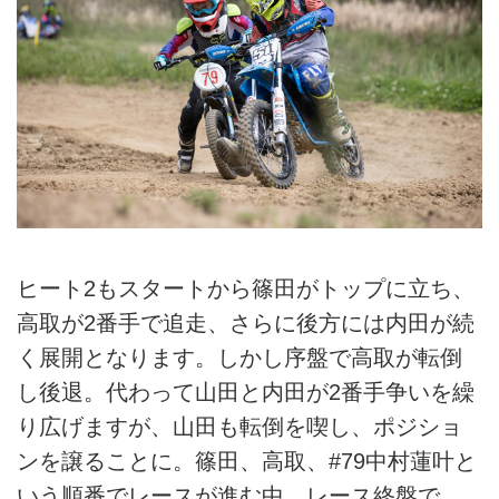
ヒート2もスタートから篠田がトップに立ち、
高取が2番手で追走、さらに後方には内田が続
く展開となります。しかし序盤で高取が転倒
し後退。代わって山田と内田が2番手争いを繰
り広げますが、山田も転倒を喫し、ポジショ
ンを譲ることに。篠田、高取、#79中村蓮叶と
いう順番でレースが進む中、レース終盤で