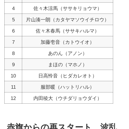
4
佐々木涼馬（ササキリョウマ）
5
片山湊一朗（カタヤマソウイチロウ）
6
佐々木春馬（ササキハルマ）
7
加藤壱音（カトウイオ）
8
あのん（アノン）
9
まほの（マホノ）
10
日高怜音（ヒダカレオト）
11
服部暖（ハットリハル）
12
内田稜大（ウチダリョウダイ）
赤旗からの再スタート、波乱