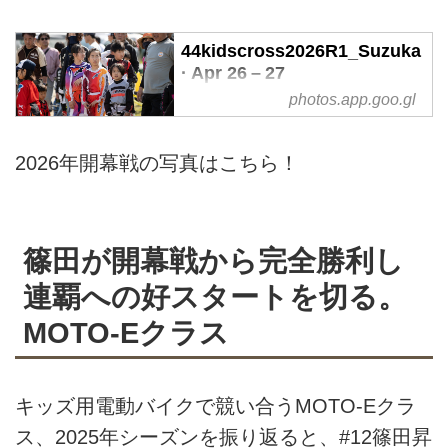
44kidscross2026R1_Suzuka
· Apr 26 – 27
photos.app.goo.gl
Shared album · Tap to view!
2026年開幕戦の写真はこちら！
篠田が開幕戦から完全勝利し
連覇への好スタートを切る。
MOTO-Eクラス
キッズ用電動バイクで競い合うMOTO-Eクラ
ス、2025年シーズンを振り返ると、#12篠田昇