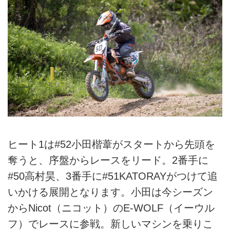
ヒート1は#52小田楷葦がスタートから先頭を
奪うと、序盤からレースをリード。2番手に
#50高村昊、3番手に#51KATORAYがつけて追
いかける展開となります。小田は今シーズン
からNicot（ニコット）のE-WOLF（イーウル
フ）でレースに参戦。新しいマシンを乗りこ