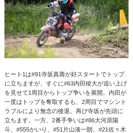
ヒート1は#91寺坂真壽が好スタートでトップ
に立ちますが、すぐに#63内田稜大が追い上げ
を見せて1周目からトップ争いを展開。内田が
一度はトップを奪取するも、2周目でマシント
ラブルにより無念の後退。再び寺坂が先頭に
立ちます。一方、2番手争いは#86大河原陽
斗、#555かいり、#51片山湊一朗、#21佐々木