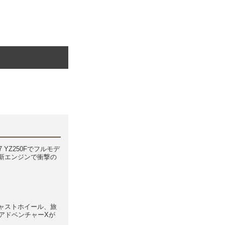
 YZ250Fでフルモデ
新エンジンで衝撃の
ャストホイール、旅
90アドベンチャーXが