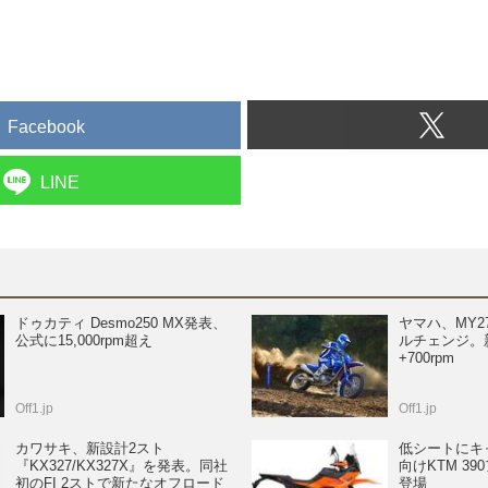
Facebook
LINE
ドゥカティ Desmo250 MX発表、
ヤマハ、MY27
公式に15,000rpm超え
ルチェンジ。
+700rpm
Off1.jp
Off1.jp
カワサキ、新設計2スト
低シートにキ
『KX327/KX327X』を発表。同社
向けKTM 3
初のFI 2ストで新たなオフロード
登場