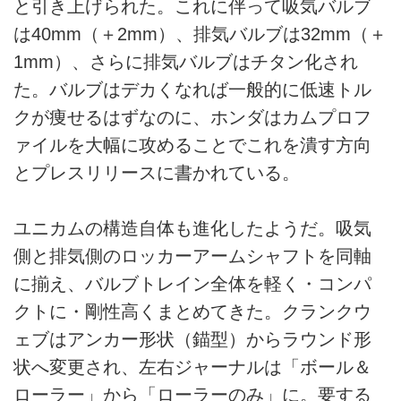
と引き上げられた。これに伴って吸気バルブ
は40mm（＋2mm）、排気バルブは32mm（＋
1mm）、さらに排気バルブはチタン化され
た。バルブはデカくなれば一般的に低速トル
クが痩せるはずなのに、ホンダはカムプロフ
ァイルを大幅に攻めることでこれを潰す方向
とプレスリリースに書かれている。
ユニカムの構造自体も進化したようだ。吸気
側と排気側のロッカーアームシャフトを同軸
に揃え、バルブトレイン全体を軽く・コンパ
クトに・剛性高くまとめてきた。クランクウ
ェブはアンカー形状（錨型）からラウンド形
状へ変更され、左右ジャーナルは「ボール＆
ローラー」から「ローラーのみ」に。要する