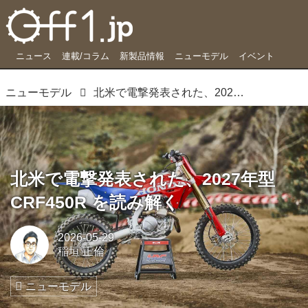
ニュース
連載/コラム
新製品情報
ニューモデル
イベント
ニューモデル
北米で電撃発表された、2027年型 CRF450R を読み解く
北米で電撃発表された、2027年型
CRF450R を読み解く
2026-05-29
稲垣 正倫
ニューモデル