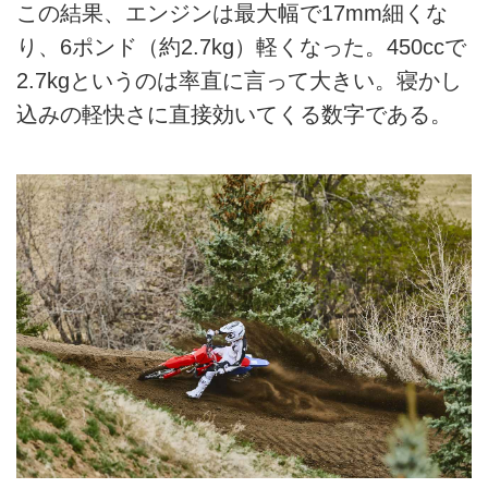
この結果、エンジンは最大幅で17mm細くな
り、6ポンド（約2.7kg）軽くなった。450ccで
2.7kgというのは率直に言って大きい。寝かし
込みの軽快さに直接効いてくる数字である。