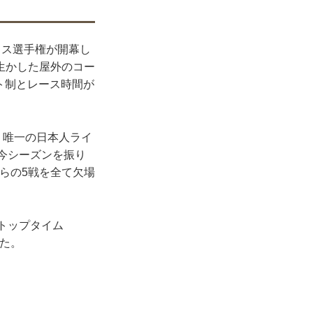
ロス選手権が開幕し
生かした屋外のコー
ート制とレース時間が
う唯一の日本人ライ
る。今シーズンを振り
からの5戦を全て欠場
トップタイム
けた。