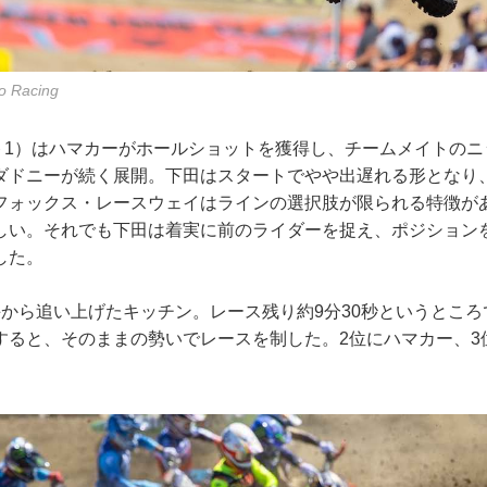
o Racing
ート1）はハマカーがホールショットを獲得し、チームメイトの
ダドニーが続く展開。下田はスタートでやや出遅れる形となり
フォックス・レースウェイはラインの選択肢が限られる特徴が
しい。それでも下田は着実に前のライダーを捉え、ポジション
した。
手から追い上げたキッチン。レース残り約9分30秒というとこ
すると、そのままの勢いでレースを制した。2位にハマカー、3
。