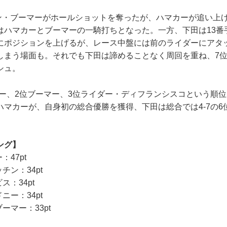
リアン・ブーマーがホールショットを奪ったが、ハマカーが追い上
はハマカーとブーマーの一騎打ちとなった。一方、下田は13番
にポジションを上げるが、レース中盤には前のライダーにアタ
しまう場面も。それでも下田は諦めることなく周回を重ね、7
シュ。
マカー、2位ブーマー、3位ライダー・ディフランシスコという順
ハマカーが、自身初の総合優勝を獲得、下田は総合では4-7の6
ング】
：47pt
チン：34pt
ス：34pt
ニー：34pt
ーマー：33pt