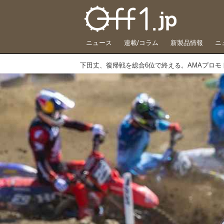
ニュース
連載/コラム
新製品情報
ニ
下田丈、復帰戦を総合6位で終える。AMAプロモ