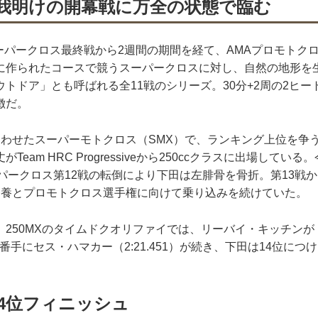
我明けの開幕戦に万全の状態で臨む
スーパークロス最終戦から2週間の期間を経て、AMAプロモトク
に作られたコースで競うスーパークロスに対し、自然の地形を
トドア」とも呼ばれる全11戦のシリーズ。30分+2周の2ヒ
徴だ。
合わせたスーパーモトクロス（SMX）で、ランキング上位を争
Team HRC Progressiveから250ccクラスに出場してい
パークロス第12戦の転倒により下田は左腓骨を骨折。第13戦
療養とプロモトクロス選手権に向けて乗り込みを続けていた。
。250MXのタイムドクオリファイでは、リーバイ・キッチンが
録。2番手にセス・ハマカー（2:21.451）が続き、下田は14位につ
4位フィニッシュ