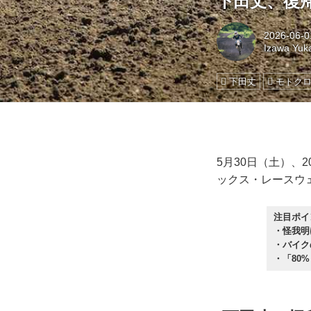
下田丈、復
2026-06-0
Izawa Yuk
下田丈
モトク
5月30日（土）、
ックス・レースウ
注目ポイ
・怪我明
・バイク
・「80