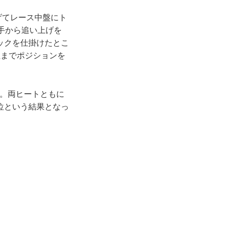
げてレース中盤にト
手から追い上げを
ックを仕掛けたとこ
位までポジションを
位。両ヒートともに
位という結果となっ