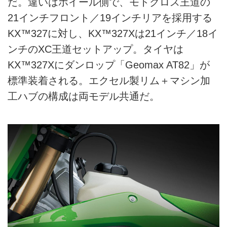
だ。違いはホイール側で、モトクロス王道の
21インチフロント／19インチリアを採用する
KX™327に対し、KX™327Xは21インチ／18イ
ンチのXC王道セットアップ。タイヤは
KX™327Xにダンロップ「Geomax AT82」が
標準装着される。エクセル製リム＋マシン加
工ハブの構成は両モデル共通だ。