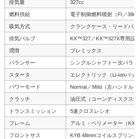
排気量
327cc
燃料供給
電子制御燃料噴射（FI／3
吸気方式
クランクケース・リードバル
排気バルブ
KX™327／KX™327X専
潤滑
プレミックス
バランサー
シングルシャフト一次バラン
スタータ
エレクトリック（Li-ionバ
パワーモード
Normal／Mild（左ハンド
クラッチ
油圧式（コーンディスクスプ
トランスミッション
5速クロスレシオ
フレーム
アルミ・ペリメーター（KX™
フロントサス
KYB 48mmコイルスプリ