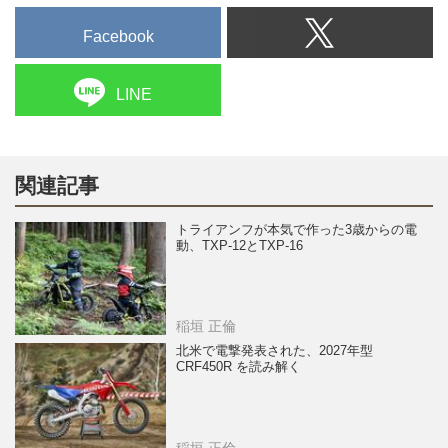
Facebook
LINE
関連記事
トライアンフが本気で作った3歳からの電
動、TXP-12とTXP-16
稲垣 正倫
北米で電撃発表された、2027年型
CRF450R を読み解く
稲垣 正倫