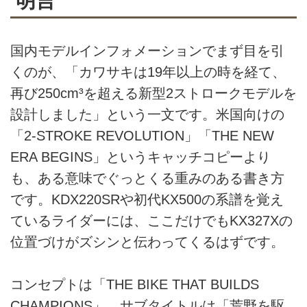
明言
ー「KX327」と、クロスカントリ
ー仕様の「KX327X」で、米国希
望小売価格はKX™327がUSD
国内モデルインフォメーションでまず目を引
9,099、KX™327XがUSD 9,699。
くのが、「カワサキは19年以上の時を経て、
デリバリーはいずれも2026年後
半を予定しているとのこと
再び250cm³を超える新型2ストロークモデルを
設計しました」という一文です。米国向けの
「2-STROKE REVOLUTION」「THE NEW
ERA BEGINS」というキャッチコピーより
も、ある意味でぐっとくる重みのある書き方
です。KDX220SRや初代KX500の系譜を覚え
ているライダーには、ここだけでもKX327Xの
位置づけがズシンと伝わってくるはずです。
コンセプトは「THE BIKE THAT BUILDS
CHAMPIONS」。サブタイトルは「荒野を駆