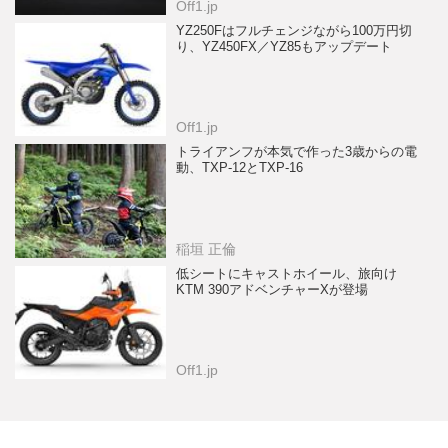
Off1.jp
YZ250Fはフルチェンジながら100万円切
り、YZ450FX／YZ85もアップデート
Off1.jp
トライアンフが本気で作った3歳からの電
動、TXP-12とTXP-16
稲垣 正倫
低シートにキャストホイール、旅向け
KTM 390アドベンチャーXが登場
Off1.jp