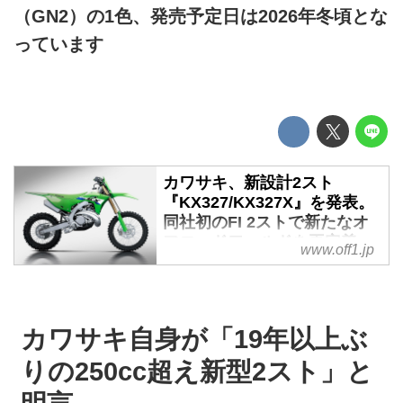
（GN2）の1色、発売予定日は2026年冬頃とな
っています
カワサキ、新設計2スト
『KX327/KX327X』を発表。
同社初のFI 2ストで新たなオ
フロードワールドを再定義 -
www.off1.jp
Off1.jp（オフワン・ドット・
ジェイピー）
かねてより噂されていた2ストロ
ークのKXがついに発表。2027年
カワサキ自身が「19年以上ぶ
モデルとして、完全新設計の
りの250cc超え新型2スト」と
327cc 2ストロークエンジンを搭
載するフルサイズ・モトクロッサ