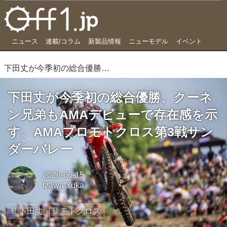
ニュース
連載/コラム
新製品情報
ニューモデル
イベント
下田丈が今季初の総合優勝、クーネン兄弟もAMAデビューで存在感を示す。AMAプロモトクロス第3戦サンダーバレー
下田丈が今季初の総合優勝、クーネ
ン兄弟もAMAデビューで存在感を示
す。AMAプロモトクロス第3戦サン
ダーバレー
2026-06-15
Izawa Yuka
下田丈
モトクロス