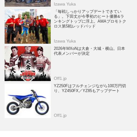
Izawa Yuka
「毎戦しっかりアップデートできてい
る」。下田丈が今季初のヒート優勝&ラ
ンキングトップに浮上。AMAプロモトク
ロス第5戦レッドバッド
Izawa Yuka
2026年MXoNは大倉・大城・横山。日本
代表メンバーが決定
Off1.jp
YZ250Fはフルチェンジながら100万円切
り、YZ450FX／YZ85もアップデート
Off1.jp