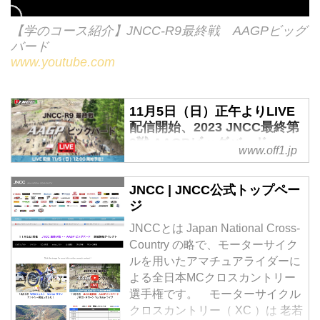
【学のコース紹介】JNCC-R9最終戦 AAGPビッグ
バード
www.youtube.com
11月5日（日）正午よりLIVE
配信開始、2023 JNCC最終第
9戦 AAGPビッグバード -
www.off1.jp
Off1.jp（オフワン・ドット・
ジェイピー）
JNCC | JNCC公式トップペー
今週末11月5日（日）に開催され
ジ
る2023 JNCC最終第9戦AAGPビ
JNCCとは Japan National Cross-
ッグバード、正午より配信が開始
Country の略で、モーターサイク
されるLIVEドローンのYoutubeが
ルを用いたアマチュアライダーに
公式チャンネルにアップされてい
よる全日本MCクロスカントリー
ます。 アメリカGNCCのトップ
選手権です。 モーターサイクル
ライダー、スチュワード・ベイラ
クロスカントリー（ XC ）は 老若
ーの参戦もあり注目度も高まって