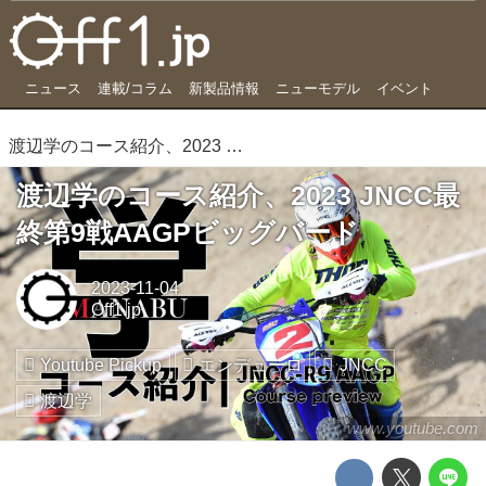
ニュース
連載/コラム
新製品情報
ニューモデル
イベント
渡辺学のコース紹介、2023 JNCC最終第9戦AAGPビッグバード
渡辺学のコース紹介、2023 JNCC最
終第9戦AAGPビッグバード
2023-11-04
Off1.jp
Youtube Pickup
エンデューロ
JNCC
渡辺学
www.youtube.com