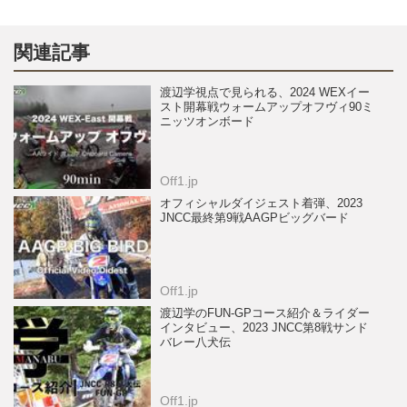
関連記事
渡辺学視点で見られる、2024 WEXイー
スト開幕戦ウォームアップオフヴィ90ミ
ニッツオンボード
Off1.jp
オフィシャルダイジェスト着弾、2023
JNCC最終第9戦AAGPビッグバード
Off1.jp
渡辺学のFUN-GPコース紹介＆ライダー
インタビュー、2023 JNCC第8戦サンド
バレー八犬伝
Off1.jp