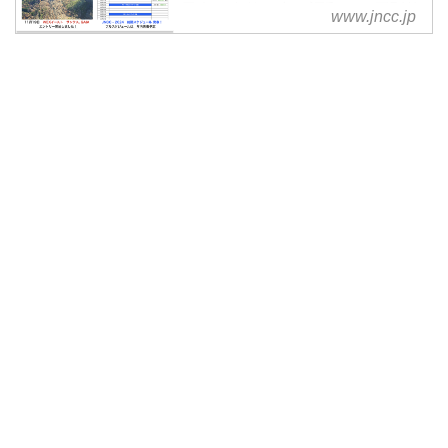
男女が自然の中で調和し、原則的
いる一戦、観戦客用の特別ライン
www.jncc.jp
に人工セクションを使わずに、自
なども用意されるようなのでぜひ
然のありのままをセクションにリ
公式サイトの情報にも目を通して
アルに行えるモータースポーツと
おいておきましょう。
して世界中で注目を集めていま
【LIVE】2023 JNCC-最終戦R9
す。
AAGPビッグバード ドローン
LIVE
www.youtube.com
...