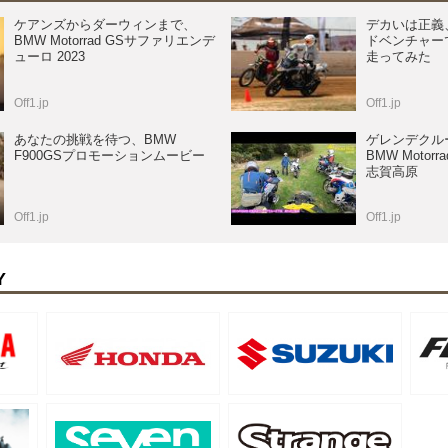
ケアンズからダーウィンまで、
デカいは正義、
BMW Motorrad GSサファリエンデ
ドベンチャー
ューロ 2023
走ってみた
Off1.jp
Off1.jp
あなたの挑戦を待つ、BMW
ゲレンデクル
F900GSプロモーションムービー
BMW Motorrad
志賀高原
Off1.jp
Off1.jp
Y