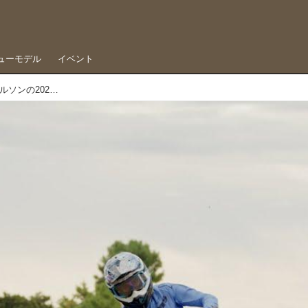
ューモデル
イベント
HRCの電動モトクロッサーと対決、ジェイ・ウィルソンの2023 JMX第8戦埼玉トヨペットCUP動画レポート