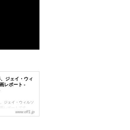
得、ジェイ・ウィ
画レポート -
）
ライダー、ジェイ・ウィルソ
動画レポートです。
www.off1.jp
A1/IA2混走のIA
シリーズチャンピオン
Y MY FIRST 450