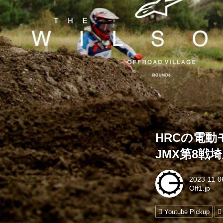
HRCの電動
JMX第8戦
2023-11-0
Off1.jp
Youtube Pickup