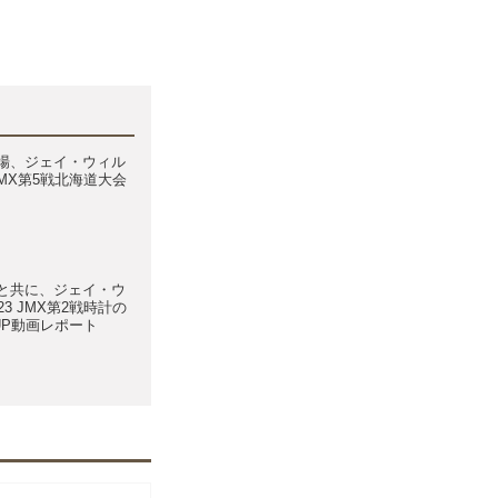
場、ジェイ・ウィル
 JMX第5戦北海道大会
と共に、ジェイ・ウ
23 JMX第2戦時計の
UP動画レポート