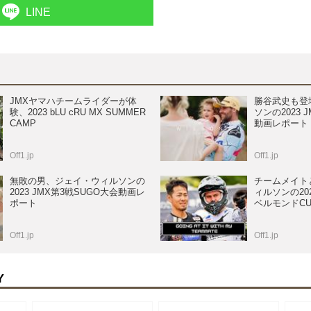
LINE
JMXヤマハチームライダーが体
勝谷武史も登
験、2023 bLU cRU MX SUMMER
ソンの2023
CAMP
動画レポート
Off1.jp
Off1.jp
無敗の男、ジェイ・ウィルソンの
チームメイト
2023 JMX第3戦SUGO大会動画レ
ィルソンの20
ポート
ベルモンドC
Off1.jp
Off1.jp
Y