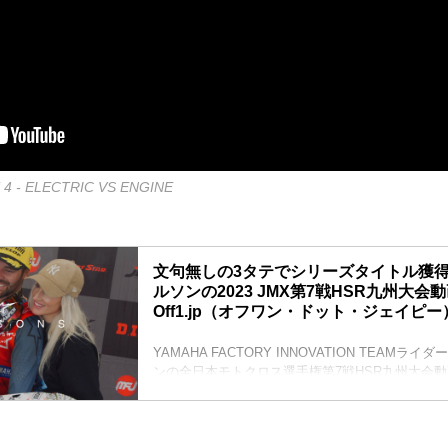
4 - ELECTRIC VS ENGINE
文句無しの3タテでシリーズタイトル獲
ルソンの2023 JMX第7戦HSR九州大会動
Off1.jp（オフワン・ドット・ジェイピー
YAMAHA FACTORY INNOVATION TEAM
ンの全日本モトクロス選手権第7戦HSR九州大会
IA1のヒート1、ヒート2、そしてこの大会で行われたI
OPENクラスでも優勝をもぎとり、見事3連勝で
を獲得した日の模様です。
THE WILSONS PART 3 - I ALMOST THREW AWA