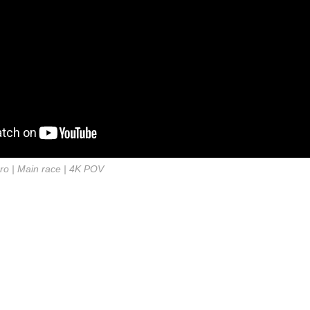
o | Main race | 4K POV