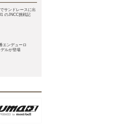
気量でサンドレースに出
901 のJNCC挑戦記
番エンデューロ
oモデルが登場