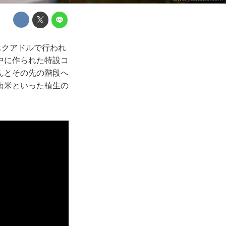
エクアドルで行われ
中に作られた特設コ
んとその先の階段へ
南米といった植生の