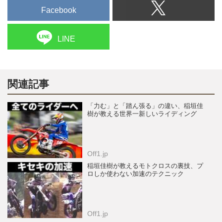
Facebook
LINE
関連記事
「力む」と「踏ん張る」の違い、稲垣佳
樹が教える世界一新しいライディング
Off1.jp
稲垣佳樹が教えるモトクロスの裏技、プ
ロしか使わない加速のテクニック
Off1.jp