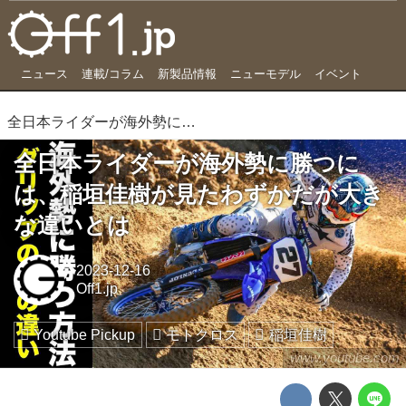
ニュース
連載/コラム
新製品情報
ニューモデル
イベント
全日本ライダーが海外勢に勝つには、稲垣佳樹が見たわずかだが大きな違いとは
全日本ライダーが海外勢に勝つに
は、稲垣佳樹が見たわずかだが大き
な違いとは
2023-12-16
Off1.jp
Youtube Pickup
モトクロス
稲垣佳樹
www.youtube.com