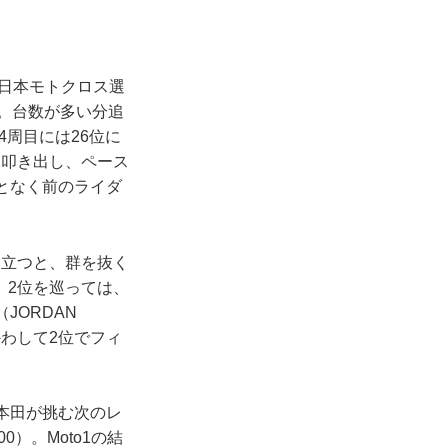
全日本モトクロス選
る。台数が多い分追
4周目には26位に
を叩き出し、ペース
となく前のライダ
に立つと、群を抜く
。2位を巡っては、
JORDAN
かわして2位でフィ
。本田が挑む次のレ
0）。Moto1の結