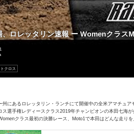
、ロレッタリン速報 ー WomenクラスMo
1
a
モトクロス
ー州にあるロレッタリン・ランチにて開催中の全米アマチュア
ロス選手権レディースクラス2019年チャンピオンの本田七海が
Womenクラス最初の決勝レース、Moto1で本田はどんな走り