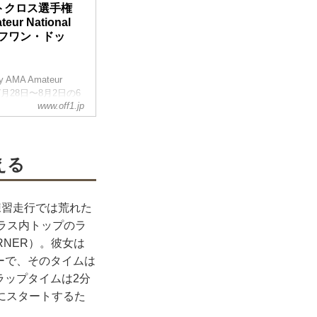
モトクロス選手権
ur National
jp（オフワン・ドッ
MA Amateur
時間7月28日〜8月2日の6
www.off1.jp
ロス選手権レディー
ccのマシンを駆り、
える
時間）
の練習走行では荒れた
ラス内トップのラ
URNER）。彼女は
ダーで、そのタイムは
ラップタイムは2分
斉にスタートするた