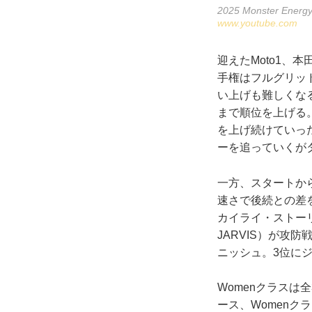
2025 Monster Energy
www.youtube.com
迎えたMoto1、
手権はフルグリッ
い上げも難しくなる
まで順位を上げる
を上げ続けていっ
ーを追っていくが
一方、スタートか
速さで後続との差
カイライ・ストーリン
JARVIS）が攻
ニッシュ。3位に
Womenクラスは
ース、Womenクラ