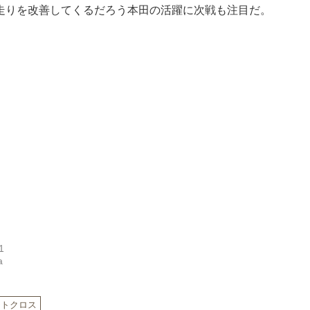
走りを改善してくるだろう本田の活躍に次戦も注目だ。
1
a
モトクロス