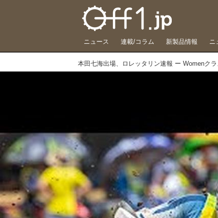
ニュース
連載/コラム
新製品情報
ニ
本田七海出場、ロレッタリン速報 ー Womenクラス