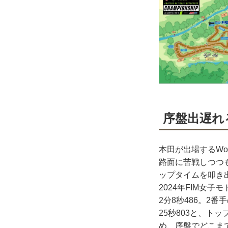
序盤出遅れ
本田が出場するWo
路面に苦戦しつつ
ップタイムを叩き出し
2024年FIM女
2分8秒486。2
25秒803と、ト
め、序盤でどこま