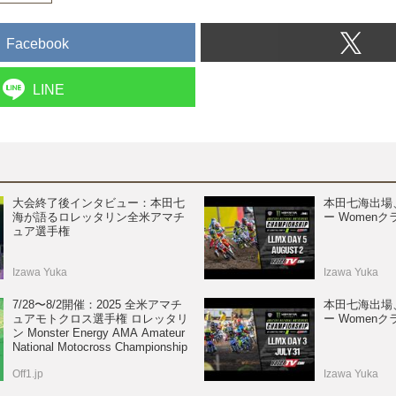
Facebook
LINE
大会終了後インタビュー：本田七
本田七海出場
海が語るロレッタリン全米アマチ
ー Womenクラ
ュア選手権
Izawa Yuka
Izawa Yuka
7/28〜8/2開催：2025 全米アマチ
本田七海出場
ュアモトクロス選手権 ロレッタリ
ー Womenクラ
ン Monster Energy AMA Amateur
National Motocross Championship
Off1.jp
Izawa Yuka