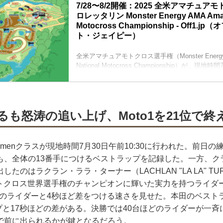
7/28〜8/2開催：2025 全米アマチュア
ロレッタリン Monster Energy AMA Amate
Motocross Championship - Off1.
ト・ジェイピー）
全米アマチュアモトクロス選手権（Monster Energy A
National Motocross Championship）が、現地
日間にわたって開催される。今年は全日本モトク
スクラス2019年チャンピオンの本田七海が、250
Womenクラスに挑戦する
開催日時：2025年7月28日～8月2日
るも怒涛の追い上げ、Moto1を21位で終
本田七海選手出場スケジュール（現地時間／日本
Day1（7月28日15:30pm / 29日5:30...
menクラスが現地時間7月30日午前10:30に行われた。前日
も、全体の13番手につけるベストラップを記録した。一方、ク
たのはラクラン・ララ・ターナー（LACHLAN "LA LA" T
子モトクロス世界選手権のチャンピオンに輝いた実力を持つライ
番手のライダーと4秒ほど差をつける速さを見せた。本田のベスト
ップと17秒ほどの差がある。決勝では40台ほどのライダーが一
で前に出られるかが鍵となるだろう。