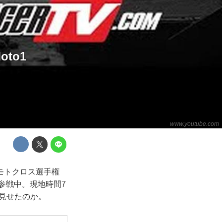
to1
www.youtube.com
モトクロス選手権
参戦中。現地時間7
を見せたのか。