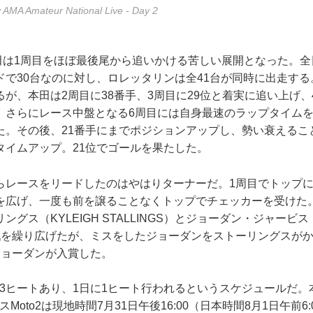
 AMA Amateur National Live - Day 2
本田は1周目をほぼ最後尾から追いかける苦しい展開となった。
ドで30台なのに対し、ロレッタリンは全41台が同時に出走す
が、本田は2周目に38番手、3周目に29位と着実に追い上げ、
。さらにレース中盤となる6周目には自身最速のラップタイム
た。その後、21番手にまでポジションアップし、勢い衰えるこ
タイムアップ。21位でゴールを果たした。
らレースをリードしたのはやはりターナーだ。1周目でトップ
を広げ、一度も前を譲ることなくトップでチェッカーを受けた
グス（KYLEIGH STALLINGS）とジョーダン・ジャービス（
防戦を繰り広げたが、ミスをしたジョーダンをストーリングスが
ジョーダンが入賞した。
全3ヒートあり、1日に1ヒート行われるというスケジュールだ
スMoto2は現地時間7月31日午後16:00（日本時間8月1日午前6:0