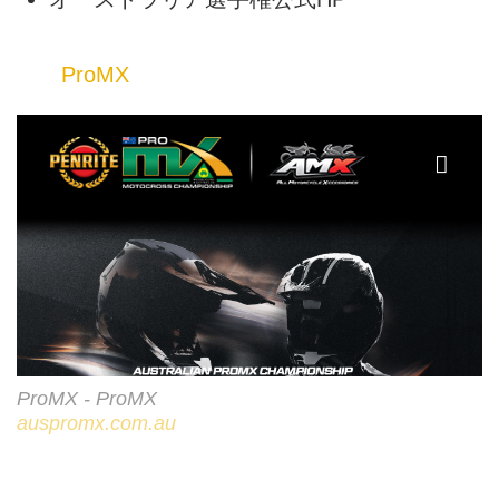
「2026 Penrite ProMX
Championship presented by AMX
ProMX
Superstores (ProMX)」に、日本
から中島漱也と横山遥希の2名の
ライダーがシーズンを通して出場
する。Off1.jpでは2人の活躍を毎
戦レポート予定。今回は開幕戦直
前ということで、同大会の概要と
見どころ、2人が出場するMX2ク
ラスの勢力図など、押さえておき
たい事前情報をお伝えする
2026 ProMX Champ...
ProMX - ProMX
auspromx.com.au