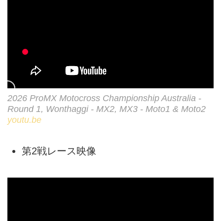
2026 ProMX Motocross Championship Australia -
Round 1, Wonthaggi - MX2, MX3 - Moto1 & Moto2
youtu.be
第2戦レース映像