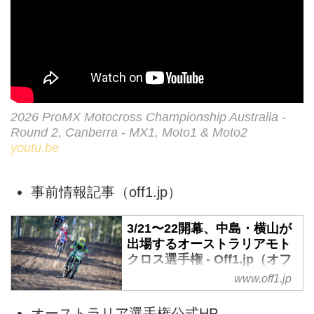
2026 ProMX Motocross Championship Australia -
Round 2, Canberra - MX1, Moto1 & Moto2
youtu.be
事前情報記事（off1.jp）
3/21〜22開幕、中島・横山が
出場するオーストラリアモト
クロス選手権 - Off1.jp（オフ
ワン・ドット・ジェイピー）
www.off1.jp
2026年3月21日〜22日に開幕する
オーストラリア選手権公式HP
オーストラリアモトクロス選手権