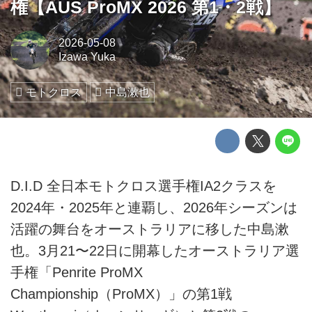
権【AUS ProMX 2026 第1・2戦】
2026-05-08
Izawa Yuka
モトクロス
中島漱也
D.I.D 全日本モトクロス選手権IA2クラスを
2024年・2025年と連覇し、2026年シーズンは
活躍の舞台をオーストラリアに移した中島漱
也。3月21〜22日に開幕したオーストラリア選
手権「Penrite ProMX
Championship（ProMX）」の第1戦