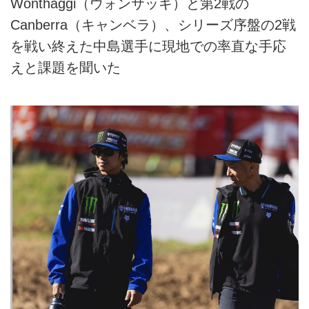
Wonthaggi（ウォンサッギ）と第2戦の
Canberra（キャンベラ）、シリーズ序盤の2戦
を戦い終えた中島選手に現地での率直な手応
えと課題を聞いた