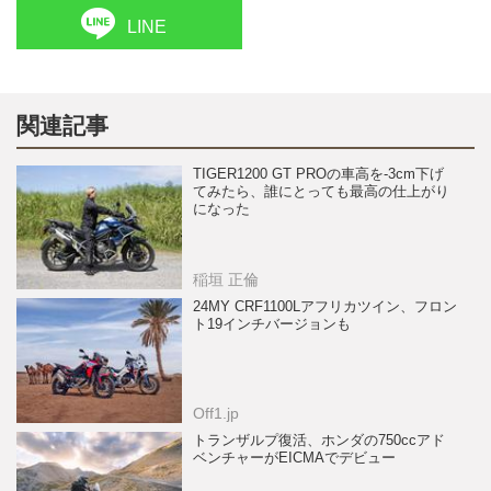
LINE
関連記事
TIGER1200 GT PROの車高を-3cm下げ
てみたら、誰にとっても最高の仕上がり
になった
稲垣 正倫
24MY CRF1100Lアフリカツイン、フロン
ト19インチバージョンも
Off1.jp
トランザルプ復活、ホンダの750ccアド
ベンチャーがEICMAでデビュー