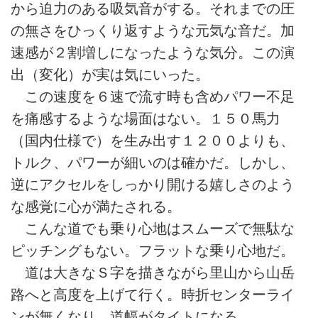
から迫力のある吸気音がする。それまでの圧
の無さをひっくり返すような元気な音だ。加
速感が２割増しになったような気分。この演
出（変化）が実は気にいった。
この速度を６速で流す時も含めパワー不足
を痛感するような場面はない。１５０馬力
（国内仕様で）を生み出す１２００よりも、
トルク、パワーが細いのは確かだ。しかし、
逆にアクセルをしっかり開ける嬉しさのよう
な感覚に心が満たされる。
こんな道でも乗り心地はスムーズで無駄な
ピッチングもない。フラットな乗り心地だ。
道は大きなＳ字を描きながら里山から山岳
路へと高度を上げて行く。時折センターライ
ンが無くなり、道幅がタイトになる。