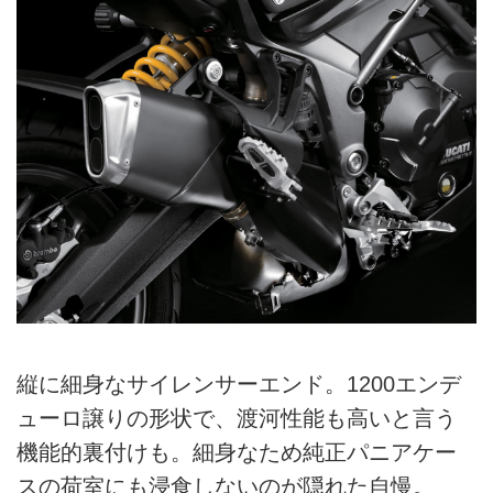
縦に細身なサイレンサーエンド。1200エンデ
ューロ譲りの形状で、渡河性能も高いと言う
機能的裏付けも。細身なため純正パニアケー
スの荷室にも浸食しないのが隠れた自慢。