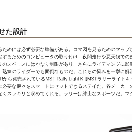
せた設計
るためには必ず必要な準備がある。コマ図を見るためのマップ
定するためのコンピュータの取り付け、夜間走行や悪天候での
りのスペースにはかなり制限があり、さらにライディングに影
、熟練のライダーでも面倒なものだ。これらの悩みを一挙に解
T!から発売されているMST Rally Light Kit(MSTラリーライ
に必要な機器をスマートにセットできるステイだ。各メーカー
なくスッキリと収めてくれる。ラリーは紳士なスポーツだ。マ