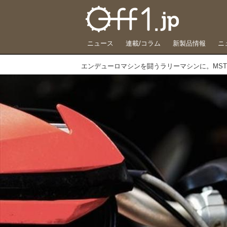
ニュース
連載/コラム
新製品情報
ニ
エンデューロマシンを闘うラリーマシンに。MST Rally 