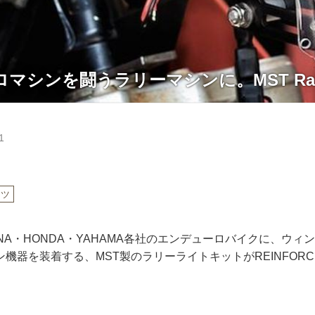
シンを闘うラリーマシンに。MST Rally L
1
ーツ
ARNA・HONDA・YAHAMA各社のエンデューロバイクに、ウ
機器を装着する、MST製のラリーライトキットがREINFORCE