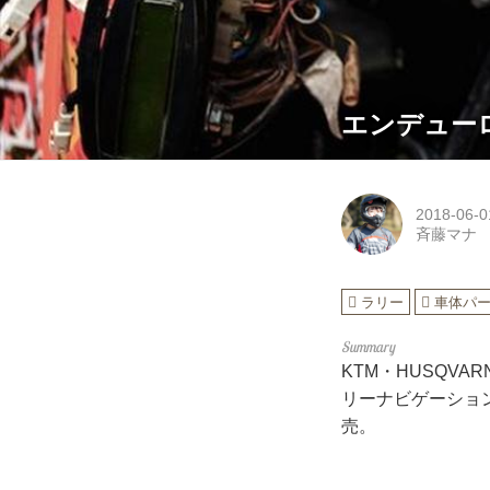
エンデューロマ
2018-06-0
斉藤マナ
ラリー
車体パ
KTM・HUSQV
リーナビゲーション
売。