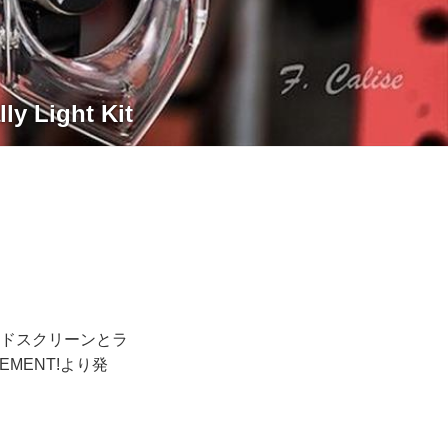
ight Kit
ィンドスクリーンとラ
MENT!より発