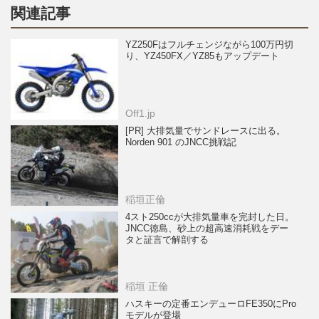
関連記事
YZ250Fはフルチェンジながら100万円切
り、YZ450FX／YZ85もアップデート
Off1.jp
[PR] 大排気量でサンドレースに出る。
Norden 901 のJNCC挑戦記
稲垣正倫
4スト250ccが大排気量車を完封した日。
JNCC徳島、砂上の超高速消耗戦をデー
タと証言で解剖する
稲垣 正倫
ハスキーの定番エンデューロFE350にPro
モデルが登場