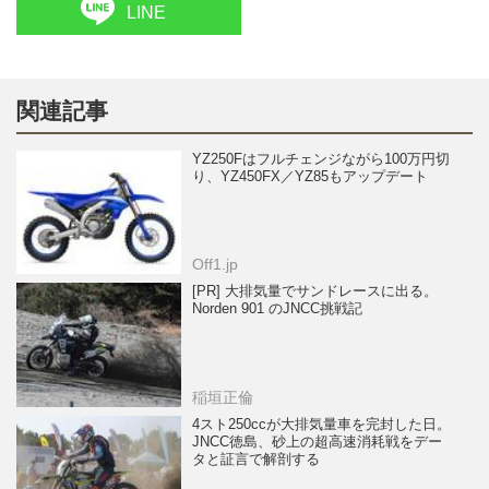
LINE
関連記事
YZ250Fはフルチェンジながら100万円切
り、YZ450FX／YZ85もアップデート
Off1.jp
[PR] 大排気量でサンドレースに出る。
Norden 901 のJNCC挑戦記
稲垣正倫
4スト250ccが大排気量車を完封した日。
JNCC徳島、砂上の超高速消耗戦をデー
タと証言で解剖する