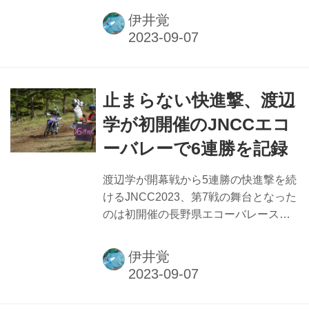
た！ これ、マストアイテムです
伊井覚
止まらない快進撃、渡辺
学が初開催のJNCCエコ
ーバレーで6連勝を記録
渡辺学が開幕戦から5連勝の快進撃を続
けるJNCC2023、第7戦の舞台となった
のは初開催の長野県エコーバレースキ
ー場。チャンピオン馬場大貴が負傷か
ら復帰した他、懐かしい顔ぶれも並
伊井覚
び、見応えのある大会となった