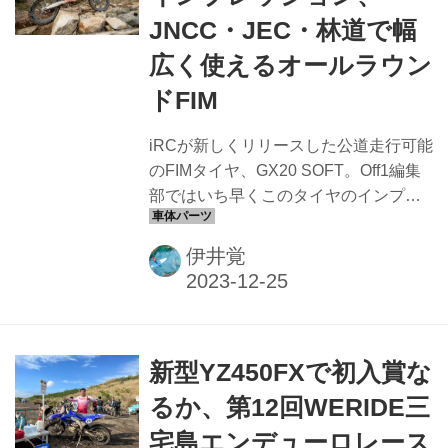
JNCC・JEC・林道で幅
広く使えるオールラウン
ドFIM
iRCが新しくリリースした公道走行可能
のFIMタイヤ、GX20 SOFT。Off1編集
部ではいち早くこのタイヤのインプレ
ッション取材をすることができた。
JNCCのトップライダーであり、インプ
伊井覚
レッションにも定評のある内嶋亮に、
GX20との違いを聞いてみた
新型YZ450FXで初入賞な
るか、第12回WERIDE三
宅島エンデューロレース