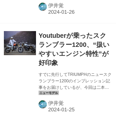
価格も60〜70万円台と挑戦的な設定が
伊井覚
され、日本だけでなく世界中のバイク
ファンから注目を集めている
Youtuberが乗ったスク
ランブラー1200、“扱い
やすいエンジン特性”が
好印象
すでに先行してTRIUMPHのニュースク
ランブラー1200のインプレッション記
事をお届けしているが、今回は二本立
て。“ビッグオフ界の素人YouTuber”こ
と、BANZAIりょ〜ちゃんねるさんにご
伊井覚
登場いただいた