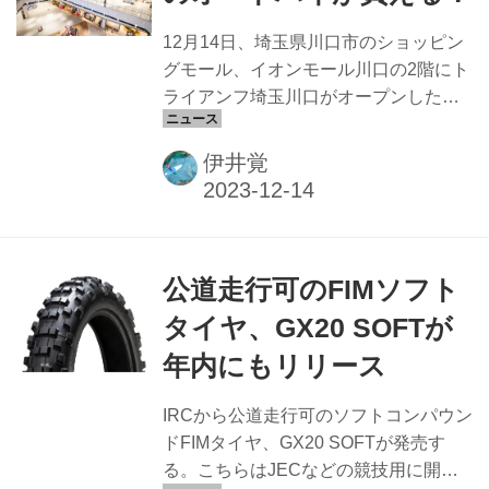
12月14日、埼玉県川口市のショッピン
グモール、イオンモール川口の2階にト
ライアンフ埼玉川口がオープンした。
このトライアンフ埼玉川口は通常のデ
ィーラーと同じ機能を有しており、車
伊井覚
両、アパレルの販売はもちろん、試乗
や整備などもこなす。2024年5〜6月に
同地域でオープン予定のロードサイド
店ができるまでの間、このイオンモー
公道走行可のFIMソフト
ル内で営業を行うとのこと。 モール内
の大型デジタルサイネージでも大きく
タイヤ、GX20 SOFTが
オープン告知が行われていた。 店舗内
年内にもリリース
にはTIGER 900 RALLY、ROCKET 3
GT、BONNEVILLE T120の3車種が展
IRCから公道走行可のソフトコンパウン
示されていた。このBONNEVILLE
ドFIMタイヤ、GX20 SOFTが発売す
T120は見る角度によって...
る。こちらはJECなどの競技用に開発