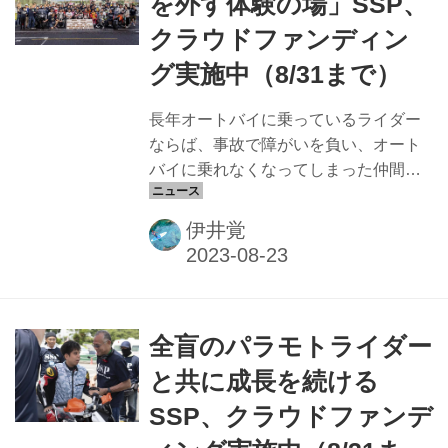
を外す体験の場」SSP、
（日） 参加料金：¥54,800（税込）／1
クラウドファンディン
名 ※参加料金には宿泊代金、三宅島渡
航代金、バイク往復輸送代金、11/11食
グ実施中（8/31まで）
事代（3食）、11/12食事代（朝・昼）
を含...
長年オートバイに乗っているライダー
ならば、事故で障がいを負い、オート
バイに乗れなくなってしまった仲間が
いないだろうか。でももし、ともに青
春を過ごした仲間と、もう一度一緒に
伊井覚
ツーリングできるチャンスがあるとし
たら……。今年もアネスト岩田ターン
パイク箱根にて、第2回となるSSP「や
るぜ！！ 箱根ターンパイク2023」が開
全盲のパラモトライダー
催される。8月31日までクラウドファン
ディングを実施中だ ［第2弾]障がいを
と共に成長を続ける
抱えてもオートバイに乗る夢を叶えた
SSP、クラウドファンデ
い！障がい者の夢を一緒に 「だめを探
す」ではなく「できるを探す」