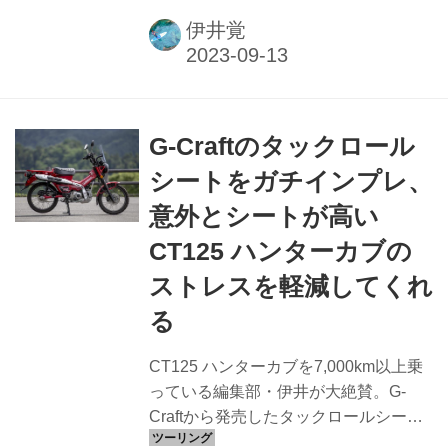
るこのWAクラスを盛り上げているの
伊井覚
は、一人の高校生ライダーの存在だ
2017年、JNCCのFUN-WAクラスには
年間を通して11人ものエントリーがあ
った。その中でも特に成績の良いライ
G-Craftのタックロール
ダーたちは2018年に新設されたFUN-
WAAクラスに昇格。その後2022年に至
シートをガチインプレ、
るまで、FUN-WAクラスの年間チャン
意外とシートが高い
ピオンには5年連続で近藤香織が輝いて
いる。 ところが今年、そんな近藤の座
CT125 ハンターカブの
を脅かすライダーが現れた。それが菅
ストレスを軽減してくれ
原穂乃花だ。 熊本悠太に師事した高校
る
生が JNC...
CT125 ハンターカブを7,000km以上乗
っている編集部・伊井が大絶賛。G-
Craftから発売したタックロールシート
をガチでインプレッションしてみまし