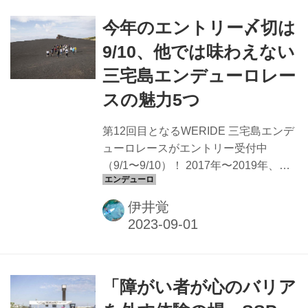
今年のエントリー〆切は
9/10、他では味わえない
三宅島エンデューロレー
スの魅力5つ
第12回目となるWERIDE 三宅島エンデ
ューロレースがエントリー受付中
（9/1〜9/10）！ 2017年〜2019年、
2022年と4大会連続で参加している
Off1.jp編集部・伊井が三宅島エンデュ
伊井覚
ーロレースの魅力をまとめてみました
WERIDE三宅島エンデューロレース 日
時：2023年11月11日（土）・12日
（日） 会場：東京都三宅島三宅村内 七
「障がい者が心のバリア
島展望台及び村営牧場跡地周辺 エント
リー期間：2023年9月1日（金）〜10日