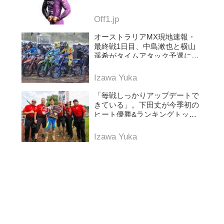
Off1.jp
オーストラリアMX現地速報・
最終戦1日目、中島漱也と横山
遥希がタイムアタック予選に挑
む
Izawa Yuka
「毎戦しっかりアップデートで
きている」。下田丈が今季初の
ヒート優勝&ランキングトップ
に浮上。AMAプロモトクロス第
5戦レッドバッド
Izawa Yuka