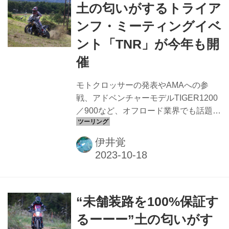
土の匂いがするトライア
ンフ・ミーティングイベ
ント「TNR」が今年も開
催
モトクロッサーの発表やAMAへの参
戦、アドベンチャーモデルTIGER1200
／900など、オフロード業界でも話題の
トライアンフが、今年も長野県富士見
高原スキー場でミーティングイベント
伊井覚
「トライアンフ・ナショナル・ラリー
（TNR）2023」を開催した
“未舗装路を100%保証す
るーーー”土の匂いがす