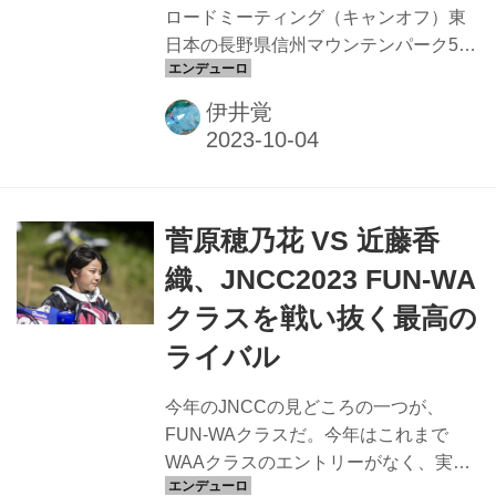
ロードだけでなくオンロ...
ロードミーティング（キャンオフ）東
日本の長野県信州マウンテンパーク5時
間耐久レース「ガレ祭り」が開催。今
年もたくさんのエントリーが集まり、
伊井覚
大賑わいとなった
菅原穂乃花 VS 近藤香
織、JNCC2023 FUN-WA
クラスを戦い抜く最高の
ライバル
今年のJNCCの見どころの一つが、
FUN-WAクラスだ。今年はこれまで
WAAクラスのエントリーがなく、実質
的にウィメンズ最高クラスとなってい