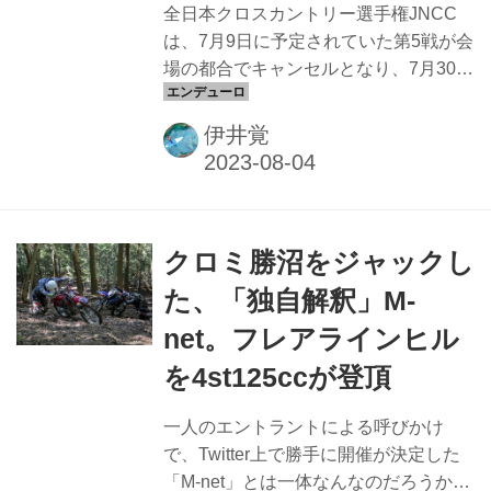
オートバイ業界の中で着々とその知名
全日本クロスカントリー選手権JNCC
度を上げて...
は、7月9日に予定されていた第5戦が会
場の都合でキャンセルとなり、7月30日
の第6戦ワイルドボア鈴蘭を迎えた。岐
阜県の鈴蘭高原スキー場で開催される
伊井覚
この大会は今年で13年目となり、今や
JNCCで最も歴史ある大会になった
JNCCではゲレンデステージの大会に限
り、路面へのダメージを考慮してリア
クロミ勝沼をジャックし
タイヤにブロックの低いFIMタイヤ規制
を敷いているが、岐阜県鈴蘭高原スキ
た、「独自解釈」M-
ー場はすでにスキー場としての営業を
net。フレアラインヒル
辞めて久しく、コース復旧の必要がな
いため、この規制は適用されていな
を4st125ccが登頂
い。 ワイルドボア鈴蘭はコース上全体
に大小の石が転がっており、その難易
一人のエントラントによる呼びかけ
度はJNCCでも随一と言わ...
で、Twitter上で勝手に開催が決定した
「M-net」とは一体なんなのだろうか。