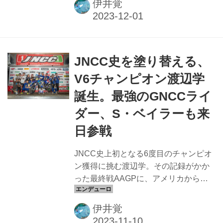
伊井覚
トだった。そう、ロイヤルエンフィー
ルドがフルモデルチェンジしたニュー
HIMALAYANの試乗はなんと、あの世界
の屋根とも呼ばれるヒマラヤ山脈を舞
JNCC史を塗り替える、
台に行われるというのだ。なんだって
そんなところで？ しかし、これには実
V6チャンピオン渡辺学
は深い意味があったのだった
誕生。最強のGNCCライ
ダー、S・ベイラーも来
日参戦
JNCC史上初となる6度目のチャンピオ
ン獲得に挑む渡辺学。その記録がかか
った最終戦AAGPに、アメリカからの
刺客としてGNCCランキング2位のスチ
ュワード・ベイラーが参戦した
伊井覚