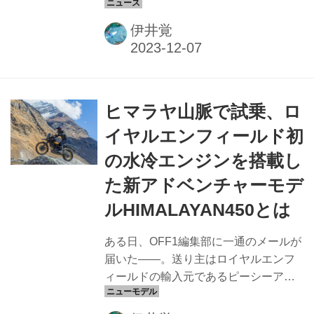
されたGX20のコンパウンドを柔らかく
したものだが、IRCのお家芸とも言える
伊井覚
ガミータイヤのGEKKOTAシリーズほ
どではなく、その中間を目指して開発
されたもの。 ベースとなったGX20は
あくまでJECのトップライダーがスピ
ヒマラヤ山脈で試乗、ロ
ードを出して走ることに特化した特性
になっていたが、GX20 SOFTは初級
イヤルエンフィールド初
者〜中級者でもトラクションをかけや
の水冷エンジンを搭載し
すくなっており、林道ツーリングや公
道を使った日高ツーデイズエンデュー
た新アドベンチャーモデ
ロなどでその真価を発揮するようにな
ルHIMALAYAN450とは
っているという。 FIMのソフトコンパ
ウンドタ...
ある日、OFF1編集部に一通のメールが
届いた――。送り主はロイヤルエンフ
ィールドの輸入元であるピーシーアイ
株式会社。中身はなんと、インド・ヒ
マラヤ行きの航空券とホテルのチケッ