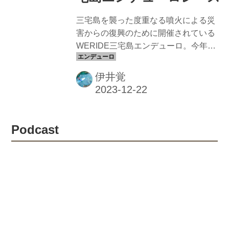
三宅島を襲った度重なる噴火による災
害からの復興のために開催されている
WERIDE三宅島エンデューロ。今年で
12回目を迎える本大会だが、毎年参加
者を変えながら大盛況のまま継続され
伊井覚
ている。今年は三宅島で生まれ育った
子どもたちも参加し、例年とはまた違
った賑やかな大会となった
Podcast