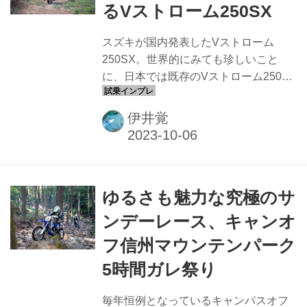
るVストローム250SX
スズキが国内発表したVストローム
250SX。世界的にみても珍しいこと
に、日本では既存のVストローム250も
継続販売されるため、一見すると旧型
と新型を併売するようにも見える。し
伊井覚
かし、実のところはそうではない。
「新型」「旧型」と考えるのがそもそ
もの間違いなのだ。ではなぜスズキが
250ccのVストロームを両方ともライン
ゆるさも魅力な究極のサ
ナップに残したか、というとこの2台は
全く性質の異なるバイクだからだ。 な
ンデーレース、キャンオ
お、Vストローム250がGSX250Rをベ
フ信州マウンテンパーク
ースに開発されているのは有名な話だ
が、Vストローム250SXはジクサー250
5時間ガレ祭り
をベースにしている。どちらもオンロ
ードモデルをベースに持つゆえ、オフ
毎年恒例となっているキャンパスオフ