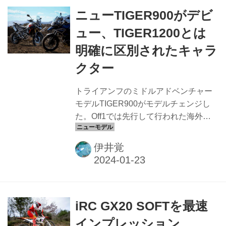
ニューTIGER900がデビ
ュー、TIGER1200とは
明確に区別されたキャラ
クター
トライアンフのミドルアドベンチャー
モデルTIGER900がモデルチェンジし
た。Off1では先行して行われた海外試
乗会に参加しインプレッションを行っ
たが、国内試乗会にも参加。改めてニ
伊井覚
ューモデルを紹介するとともに、編集
部で購入し普段使いしている
TIGER1200との差別化にも着目してい
く
iRC GX20 SOFTを最速
インプレッション、