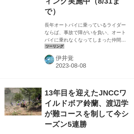
ィング実施中（8/31ま
SSP（Side Stand Project）とは？ 近年
で）
オートバイ業界の中で着々とその知名
度を上げて...
長年オートバイに乗っているライダー
ならば、事故で障がいを負い、オート
バイに乗れなくなってしまった仲間が
いないだろうか。でももし、ともに青
春を過ごした仲間と、もう一度一緒に
伊井覚
ツーリングできるチャンスがあるとし
たら……。今年もアネスト岩田ターン
パイク箱根にて、第2回となるSSP「や
るぜ！！ 箱根ターンパイク2023」が開
13年目を迎えたJNCCワ
催される。8月31日までクラウドファン
ディングを実施中だ ［第2弾]障がいを
イルドボア鈴蘭、渡辺学
抱えてもオートバイに乗る夢を叶えた
が難コースを制して今シ
い！障がい者の夢を一緒に 「だめを探
す」ではなく「できるを探す」
ーズン5連勝
SSP（Side Stand Project）とは？ 近年