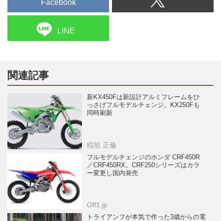
Facebook
LINE
関連記事
新KX450Fは新設計アルミフレームをひ
っさげフルモデルチェンジ。KX250Fも
同時刷新
稲垣 正倫
フルモデルチェンジのホンダ CRF450R
／CRF450RX。CRF250シリーズはカラ
ー変更し国内発売
Off1.jp
トライアンフが本気で作った3歳からの電