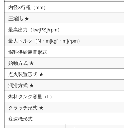
内径×行程（mm）
圧縮比 ★
最高出力（kw[PS]/rpm）
最大トルク（N・m[kgf・m]/rpm）
燃料供給装置形式
始動方式 ★
点火装置形式 ★
潤滑方式 ★
燃料タンク容量（L）
クラッチ形式 ★
変速機形式