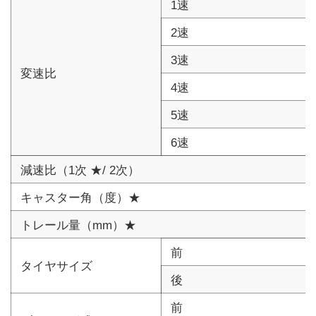
1速
2速
3速
変速比
4速
5速
6速
減速比（1次 ★/ 2次）
キャスター角（度）★
トレール量（mm）★
前
タイヤサイズ
後
前