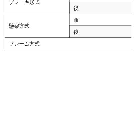
ブレーキ形式
後
前
懸架方式
後
フレーム方式