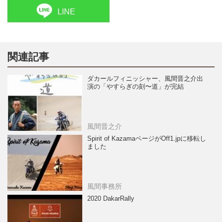
LINE
関連記事
ダカールフィニッシャー、風間晋之介出
演の「やすらぎの刻〜道」が完結
風間晋之介
Spirit of KazamaページがOff1.jpに移転し
ました
風間事務所
2020 DakarRally