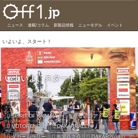
ニュース
連載/コラム
新製品情報
ニューモデル
イベント
いよいよ、スタート！
いよいよ、スタート！
風
2018-01-07
風間事務所
SPIRIT OF KAZAMA
ラリー
アドベンチャー
MOTORCYCLE
DAKARRALLY
ダカールラリー
風間晋之介
DAKAR2018