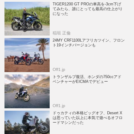
TIGER1200 GT PROの車高を-3cm下げ
てみたら、誰にとっても最高の仕上がり
になった
稲垣 正倫
24MY CRF1100Lアフリカツイン、フロン
ト19インチバージョンも
Off1.jp
トランザルプ復活、ホンダの750ccアド
ベンチャーがEICMAでデビュー
Off1.jp
ドゥカティの本格ビッグオフ、Desert X
は思っていた以上に本気で遊べるオフロ
ードマシンだった