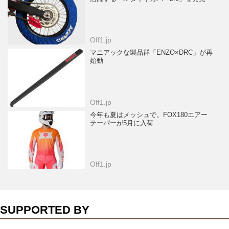
Off1.jp
マニアックな製品群「ENZO×DRC」が再
始動
Off1.jp
今年も夏はメッシュで。FOX180エアー
テーパーが5月に入荷
Off1.jp
SUPPORTED BY