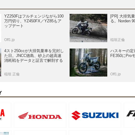
YZ250Fはフルチェンジながら100
[PR] 大排
万円切り、YZ450FX／YZ85もア
る。Norden 
ップデート
Off1.jp
稲垣正倫
4スト250ccが大排気量車を完封し
ハスキーの定
た日。JNCC徳島、砂上の超高速
FE350にPr
消耗戦をデータと証言で解剖する
稲垣 正倫
Off1.jp
Y