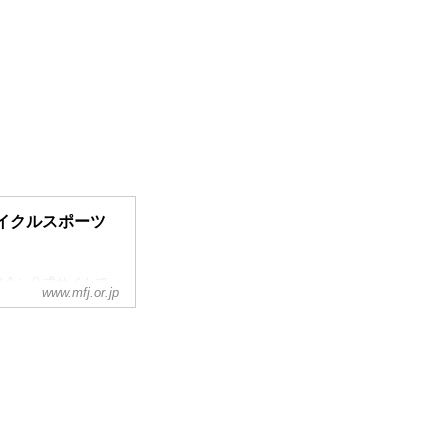
ーサイクルスポーツ
協会）公式サイトで
www.mfj.or.jp
機関として1961
年）に（文部省）文部
イクルスポーツの世
（FIM）に加盟する