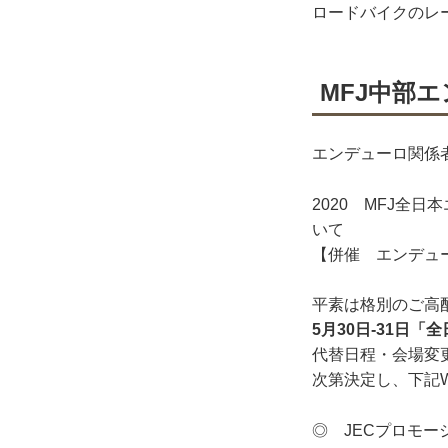
ロードバイクのレ
MFJ中部
エンデューロ関係
2020 MFJ全
いて
【併催 エンデュ
平素は格別のご高
5月30日‐31日
代替日程・会場変
次第決定し、下記
◎ JECプロ