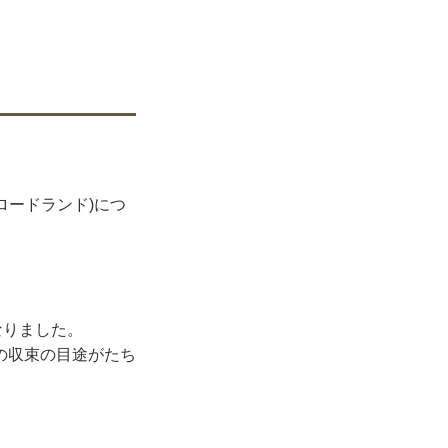
ロードランド)につ
なりました。
の収束の目途がたち