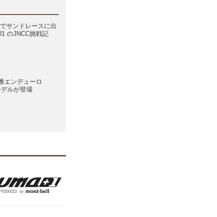
気量でサンドレースに出
901 のJNCC挑戦記
番エンデューロ
oモデルが登場