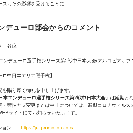
ースもその影響を受けることに…
エンデューロ部会からのコメント
者 各位
日本エンデューロ選手権シリーズ第2戦中日本大会(アルコピアオフ
ーロ中日本エリア選手権】
配を賜り厚く御礼を申し上げます。
「全日本エンデューロ選手権シリーズ第2戦中日本大会」は延期
と
更・競技方式変更または中止については、新型コロナウィルス
WEBサイトにてお知らせいたします。
モーション
https://jecpromotion.com/