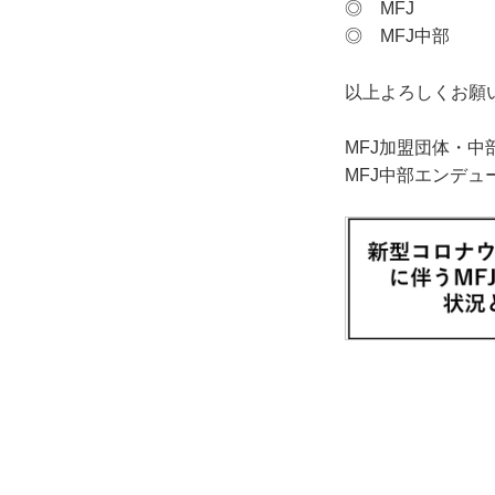
◎ M
◎ MFJ
以上よろしくお願
MFJ加盟団体・
MFJ中部エンデュ