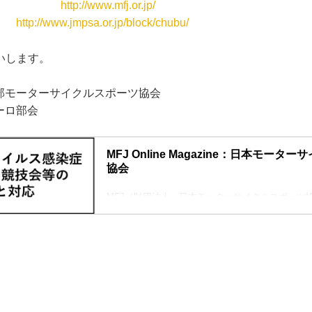
FJ
http://www.mfj.or.jp/
中部
http://www.jmpsa.or.jp/block/chubu/
いします。
中部モーターサイクルスポーツ協会
ーロ部会
MFJ Online Magazine：日本モータ
協会
MFJ（財団法人 日本モーターサイクルスポーツ
す。日本国内のモーターサイクルスポーツを統轄する
年(昭和36年)に設立され、その後1990年（平成2
科学省所管の財団法人となりました。モーターサ
界的統轄機関である国際モーターサイクリズム連盟
唯一の日本代表機関です。