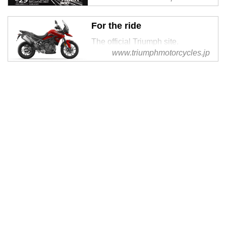
【イベント名】
第１回 Triumph Adventure
For the ride
Challenge【イベント概要】
Triumph Adventure
The official Triumph site.
Challenge（TAC）は、エンデュ
www.triumphmotorcycles.jp
Motorcycles that deliver the
ーロプロ... powered by Peatix :
complete riding experience. View
More than a ticket.
our range, find a dealer and test
ride a Triumph icon today.