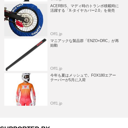
ACERBIS、マディ時のトランポ積載時に
活躍する「X-タイヤカバー2.0」を発売
Off1.jp
マニアックな製品群「ENZO×DRC」が再
始動
Off1.jp
今年も夏はメッシュで。FOX180エアー
テーパーが5月に入荷
Off1.jp