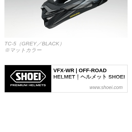
TC-5（GREY／BLACK）
※マットカラー
VFX-WR | OFF-ROAD
HELMET｜ヘルメット SHOEI
VFXシリーズのスタイリングを残
www.shoei.com
しながら、SHOEIの新技術を注ぎ
込み全てを刷新。革新的進化を遂
げた新たなオフロードヘルメッ
ト。