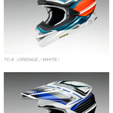
TC-8（ORENGE／WHITE）