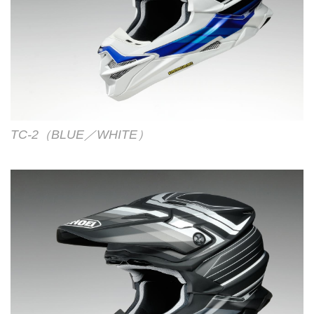
TC-2（BLUE／WHITE）