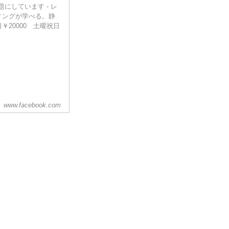
人が話題にしています - レ
ィングが学べる。静
20000 土曜祝日
www.facebook.com