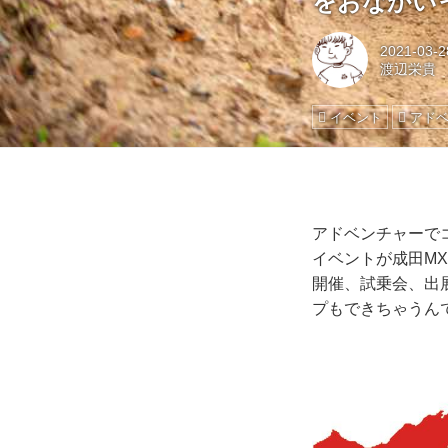
をおなかい
2021-03-2
渡辺栄貴
イベント
アド
アドベンチャーで
イベントが成田M
開催、試乗会、出
プもできちゃうん