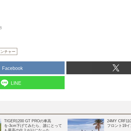
8
ベンチャー
Facebook
LINE
TIGER1200 GT PROの車高
24MY CRF
を-3cm下げてみたら、誰にとって
フロント19
も最高の仕上がりになった