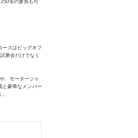
ム250等の参加も可
コースはビッグオフ
・試乗会だけでなく
治や、モータージャ
成と豪華なメンバー
よ。