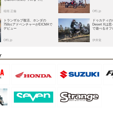
稲垣 正倫
Off1.jp
トランザルプ復活、ホンダの
ドゥカティの
750ccアドベンチャーがEICMAで
Desert X
デビュー
で遊べるオフ
Off1.jp
伊井覚
Y