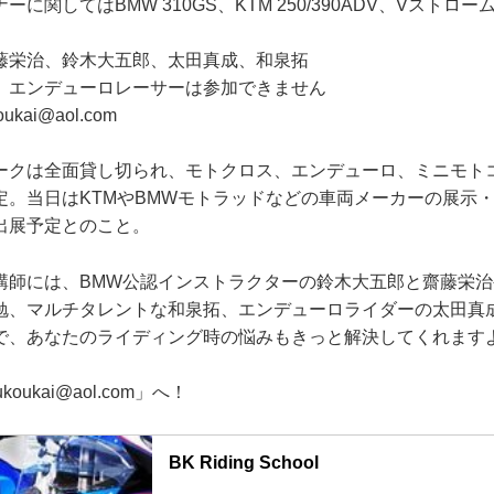
に関してはBMW 310GS、KTM 250/390ADV、Vストロー
藤栄治、鈴木大五郎、太田真成、和泉拓
、エンデューロレーサーは参加できません
kai@aol.com
ークは全面貸し切られ、モトクロス、エンデューロ、ミニモト
定。当日はKTMやBMWモトラッドなどの車両メーカーの展示
出展予定とのこと。
講師には、BMW公認インストラクターの鈴木大五郎と齋藤栄
勉、マルチタレントな和泉拓、エンデューロライダーの太田真
で、あなたのライディング時の悩みもきっと解決してくれます
oukai@aol.com」へ！
BK Riding School